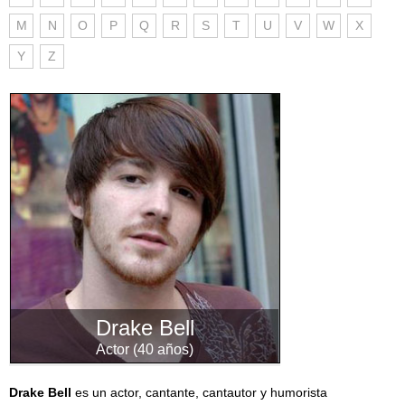
M
N
O
P
Q
R
S
T
U
V
W
X
Y
Z
Drake Bell
Actor (40 años)
Drake Bell
es un actor, cantante, cantautor y humorista