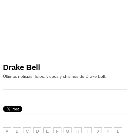
Drake Bell
Últimas noticias, fotos, videos y chismes de Drake Bell.
A
B
C
D
E
F
G
H
I
J
K
L