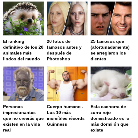
El ranking
20 fotos de
25 famosos que
definitivo de los 20
famosos antes y
(afortunadamente)
animales más
después de
se arreglaron los
lindos del mundo
Photoshop
dientes
Personas
Cuerpo humano :
Esta cachorra de
impresionantes
Los 10 más
zorro rojo
que no creerás que
increíbles récords
domesticado es lo
existen en la vida
Guinness
más dormilón que
real
existe