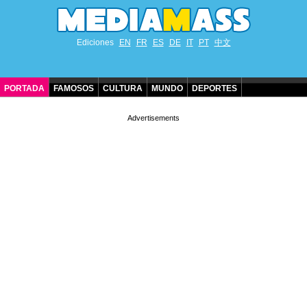
Ediciones
EN
FR
ES
DE
IT
PT
中文
PORTADA
FAMOSOS
CULTURA
MUNDO
DEPORTES
CUMPLEAÑOS DE FAMOSOS
CONTACTO