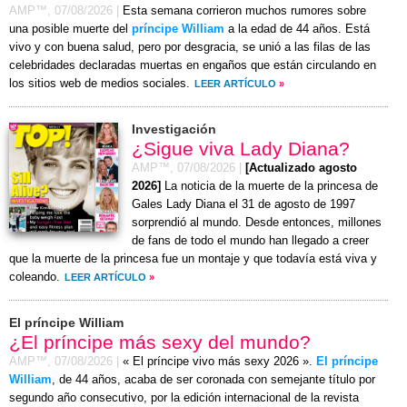
AMP™,
07/08/2026
|
Esta semana corrieron muchos rumores sobre
una posible muerte del
príncipe William
a la edad de 44 años. Está
vivo y con buena salud, pero por desgracia, se unió a las filas de las
celebridades declaradas muertas en engaños que están circulando en
los sitios web de medios sociales.
LEER ARTÍCULO
»
Investigación
¿Sigue viva Lady Diana?
AMP™,
07/08/2026
|
[Actualizado agosto
2026]
La noticia de la muerte de la princesa de
Gales Lady Diana el 31 de agosto de 1997
sorprendió al mundo. Desde entonces, millones
de fans de todo el mundo han llegado a creer
que la muerte de la princesa fue un montaje y que todavía está viva y
coleando.
LEER ARTÍCULO
»
El príncipe William
¿El príncipe más sexy del mundo?
AMP™,
07/08/2026
|
« El príncipe vivo más sexy 2026 ».
El príncipe
William
, de 44 años, acaba de ser coronada con semejante título por
segundo año consecutivo, por la edición internacional de la revista