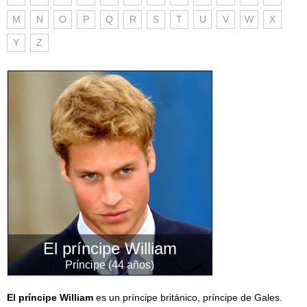
M
N
O
P
Q
R
S
T
U
V
W
X
Y
Z
El príncipe William
Príncipe (44 años)
El príncipe William
es un príncipe británico, príncipe de Gales.