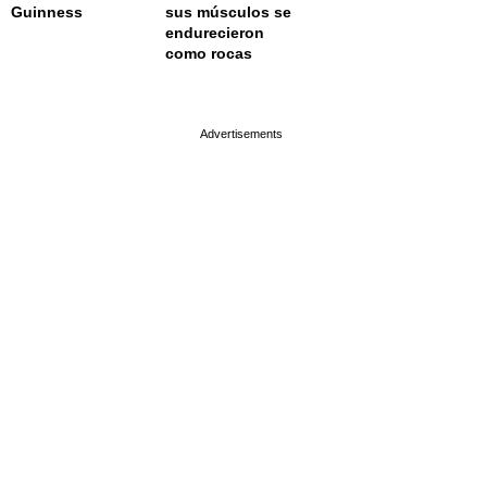
Guinness
sus músculos se
endurecieron
como rocas
page served in 0.018s (0,9)