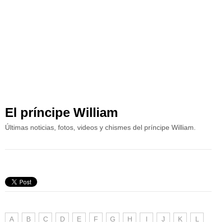
El príncipe William
Últimas noticias, fotos, videos y chismes del príncipe William.
A
B
C
D
E
F
G
H
I
J
K
L