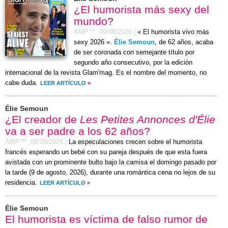
¿El humorista más sexy del
mundo?
AMP™,
09/08/2026
|
« El humorista vivo más
sexy 2026 ».
Élie Semoun
, de 62 años, acaba
de ser coronada con semejante título por
segundo año consecutivo, por la edición
internacional de la revista Glam'mag. Es el nombre del momento, no
cabe duda.
LEER ARTÍCULO
»
Élie Semoun
¿El creador de
Les Petites Annonces d'Élie
va a ser padre a los 62 años?
AMP™,
09/08/2026
|
La especulaciones crecen sobre el humorista
francés esperando un bebé con su pareja después de que esta fuera
avistada con un prominente bulto bajo la camisa el
domingo
pasado por
la tarde (
9 de agosto, 2026
), durante una romántica cena no lejos de su
residencia.
LEER ARTÍCULO
»
Élie Semoun
El humorista es víctima de falso rumor de