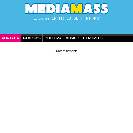
Ediciones
EN
FR
ES
DE
IT
PT
中文
PORTADA
FAMOSOS
CULTURA
MUNDO
DEPORTES
CUMPLEAÑOS DE FAMOSOS
CONTACTO