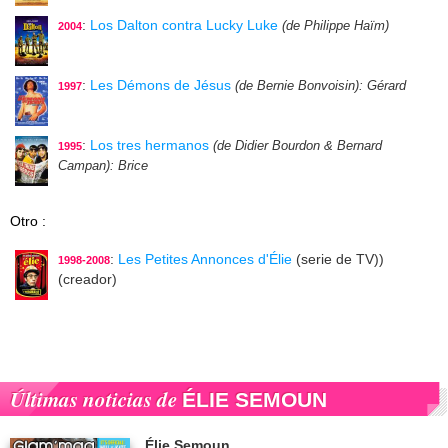
:
Los Dalton contra Lucky Luke
(de Philippe Haïm)
2004
:
Les Démons de Jésus
(de Bernie Bonvoisin)
: Gérard
1997
:
Los tres hermanos
(de Didier Bourdon & Bernard
1995
Campan)
: Brice
Otro :
:
Les Petites Annonces d'Élie
(serie de TV))
1998-2008
(creador)
Últimas noticias de
ÉLIE SEMOUN
Élie Semoun