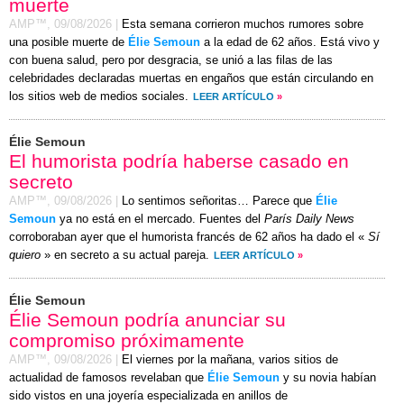
muerte
AMP™,
09/08/2026
|
Esta semana corrieron muchos rumores sobre
una posible muerte de
Élie Semoun
a la edad de 62 años. Está vivo y
con buena salud, pero por desgracia, se unió a las filas de las
celebridades declaradas muertas en engaños que están circulando en
los sitios web de medios sociales.
LEER ARTÍCULO
»
Élie Semoun
El humorista podría haberse casado en
secreto
AMP™,
09/08/2026
|
Lo sentimos señoritas… Parece que
Élie
Semoun
ya no está en el mercado. Fuentes del
París Daily News
corroboraban ayer que el humorista francés de 62 años ha dado el «
Sí
quiero
» en secreto a su actual pareja.
LEER ARTÍCULO
»
Élie Semoun
Élie Semoun podría anunciar su
compromiso próximamente
AMP™,
09/08/2026
|
El viernes por la mañana, varios sitios de
actualidad de famosos revelaban que
Élie Semoun
y su novia habían
sido vistos en una joyería especializada en anillos de