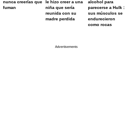
nunca creerías que
le hizo creer a una
alcohol para
fuman
niña que sería
parecerse a Hulk :
reunida con su
sus músculos se
madre perdida
endurecieron
como rocas
page served in 0.001s (0,4)