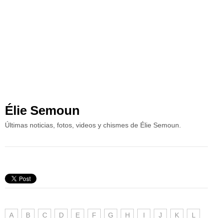
Élie Semoun
Últimas noticias, fotos, videos y chismes de Élie Semoun.
A
B
C
D
E
F
G
H
I
J
K
L