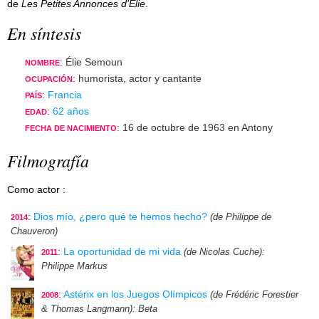
de
Les Petites Annonces d'Élie
.
En síntesis
: Élie Semoun
NOMBRE
: humorista, actor y cantante
OCUPACIÓN
:
Francia
PAÍS
:
62 años
EDAD
: 16 de octubre de 1963 en Antony
FECHA DE NACIMIENTO
Filmografía
Como actor :
:
Dios mío, ¿pero qué te hemos hecho?
(de Philippe de
2014
Chauveron)
:
La oportunidad de mi vida
(de Nicolas Cuche)
:
2011
Philippe Markus
:
Astérix en los Juegos Olímpicos
(de Frédéric Forestier
2008
& Thomas Langmann)
: Beta