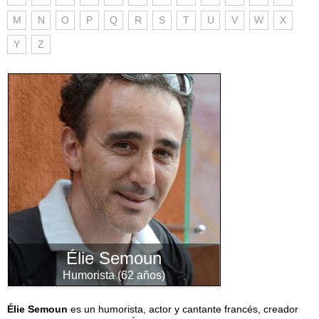
M
N
O
P
Q
R
S
T
U
V
W
X
Y
Z
Élie Semoun
Humorista (62 años)
Élie Semoun
es un humorista, actor y cantante francés, creador