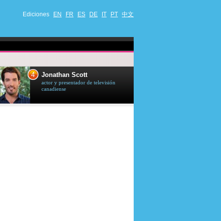
Ediciones
EN
FR
ES
DE
IT
PT
中文
4
5
Jonathan Scott
Céline Dion
actor y presentador de televisión
cantante quebequ
canadiense