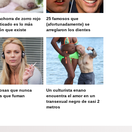
achorra de zorro rojo
25 famosos que
icado es lo más
(afortunadamente) se
ón que existe
arreglaron los dientes
osas que nunca
Un culturista enano
as que fuman
encuentra el amor en un
transexual negro de casi 2
metros
 served in 0.001s (0,4)