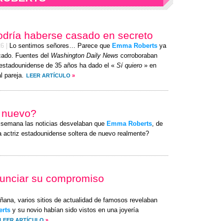
podría haberse casado en secreto
26
|
Lo sentimos señores… Parece que
Emma Roberts
ya
cado. Fuentes del
Washington Daily News
corroboraban
z estadounidense de 35 años ha dado el «
Sí quiero
» en
l pareja.
LEER ARTÍCULO
»
e nuevo?
a semana las noticias desvelaban que
Emma Roberts
, de
la actriz estadounidense soltera de nuevo realmente?
unciar su compromiso
añana, varios sitios de actualidad de famosos revelaban
rts
y su novio habían sido vistos en una joyería
LEER ARTÍCULO
»