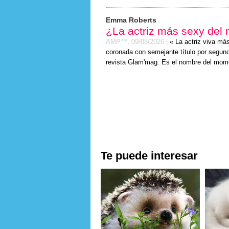
Emma Roberts
¿La actriz más sexy del
AMP™,
09/08/2026
|
« La actriz viva má
coronada con semejante título por segundo
revista Glam'mag. Es el nombre del mom
Te puede interesar