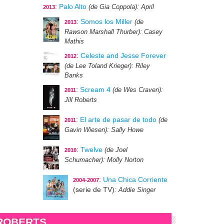
:
Palo Alto
(de Gia Coppola)
: April
2013
:
Somos los Miller
(de
2013
Rawson Marshall Thurber)
: Casey
Mathis
:
Celeste and Jesse Forever
2012
(de Lee Toland Krieger)
: Riley
Banks
:
Scream 4
(de Wes Craven)
:
2011
Jill Roberts
:
El arte de pasar de todo
(de
2011
Gavin Wiesen)
: Sally Howe
:
Twelve
(de Joel
2010
Schumacher)
: Molly Norton
:
Una Chica Corriente
2004-2007
(serie de TV)
: Addie Singer
ROBERTS