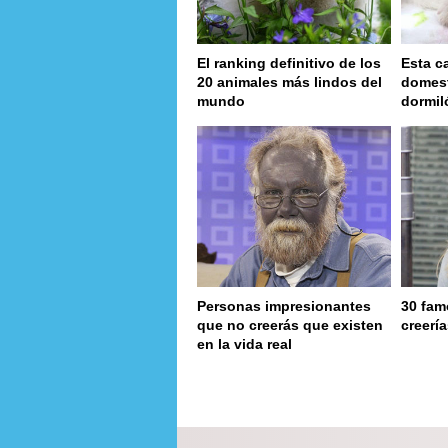
El ranking definitivo de los
Esta c
20 animales más lindos del
domest
mundo
dormil
Personas impresionantes
30 fam
que no creerás que existen
creerí
en la vida real
page