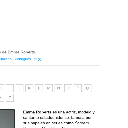
mes de Emma Roberts.
Italiano
Português
中文
H
I
J
K
L
M
N
O
P
Q
Y
Z
Emma Roberts
es una actriz, modelo y
cantante estadounidense, famosa por
sus papeles en series como
Scream