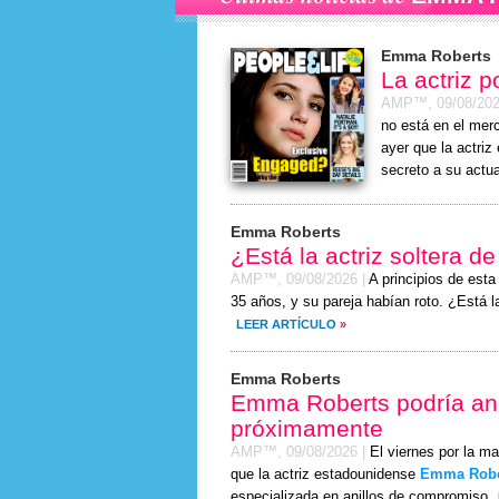
Emma Roberts
La actriz 
AMP™,
09/08/20
no está en el mer
ayer que la actri
secreto a su actua
Emma Roberts
¿Está la actriz soltera d
AMP™,
09/08/2026
|
A principios de est
35 años, y su pareja habían roto. ¿Está 
LEER ARTÍCULO
»
Emma Roberts
Emma Roberts podría an
próximamente
AMP™,
09/08/2026
|
El viernes por la m
que la actriz estadounidense
Emma Robe
especializada en anillos de compromiso.