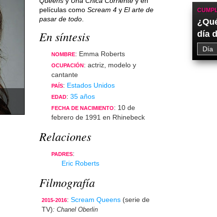
Queens
y
Una Chica Corriente
y en
películas como
Scream 4
y
El arte de
CUMPL
pasar de todo
.
¿Qué
En síntesis
día 
: Emma Roberts
NOMBRE
: actriz, modelo y
OCUPACIÓN
cantante
:
Estados Unidos
PAÍS
:
35 años
EDAD
: 10 de
FECHA DE NACIMIENTO
febrero de 1991 en Rhinebeck
Relaciones
:
PADRES
Eric Roberts
Filmografía
:
Scream Queens
(serie de
2015-2016
TV)
: Chanel Oberlin