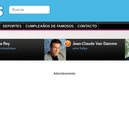
DEPORTES
CUMPLEAÑOS DE FAMOSOS
CONTACTO
3
a Rey
Jean-Claude Van Damme
z colombiana
actor belga
page served in 0.002s (0,4)