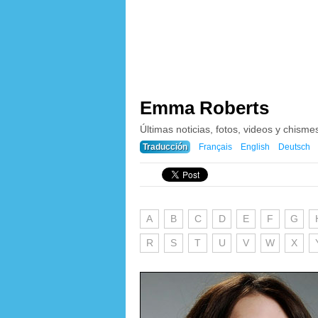
Emma Roberts
Últimas noticias, fotos, videos y chis
Traducción
Français
English
Deutsch
A
B
C
D
E
F
G
R
S
T
U
V
W
X