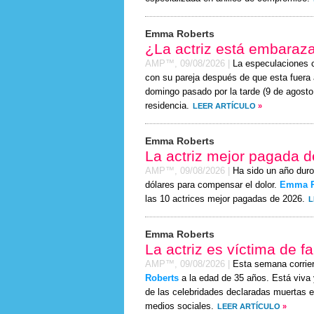
Emma Roberts
¿La actriz está embaraz
AMP™,
09/08/2026
|
La especulaciones 
con su pareja después de que esta fuera 
domingo
pasado por la tarde (
9 de agosto
residencia.
LEER ARTÍCULO
»
Emma Roberts
La actriz mejor pagada 
AMP™,
09/08/2026
|
Ha sido un año duro
dólares para compensar el dolor.
Emma R
las 10 actrices mejor pagadas de 2026.
L
Emma Roberts
La actriz es víctima de f
AMP™,
09/08/2026
|
Esta semana corrie
Roberts
a la edad de 35 años. Está viva y
de las celebridades declaradas muertas e
medios sociales.
LEER ARTÍCULO
»