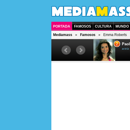
PORTADA
FAMOSOS
CULTURA
MUNDO
Mediamass
Famosos
Emma Roberts
1
2
Drew Scott
Paol
actor y presentador de televisión
actri
canadiense