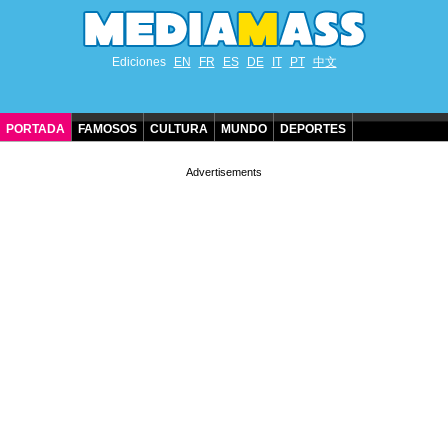
Ediciones
EN
FR
ES
DE
IT
PT
中文
PORTADA
FAMOSOS
CULTURA
MUNDO
DEPORTES
CUMPLEAÑOS DE FAMOSOS
CONTACTO