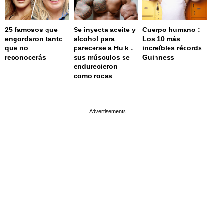
25 famosos que
Se inyecta aceite y
Cuerpo humano :
engordaron tanto
alcohol para
Los 10 más
que no
parecerse a Hulk :
increíbles récords
reconocerás
sus músculos se
Guinness
endurecieron
como rocas
page served in 0.001s (0,4)