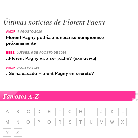
Últimas noticias de Florent Pagny
AMOR
4 AGOSTO 2026
Florent Pagny podría anunciar su compromiso
próximamente
BEBÉ
JUEVES, 6 DE AGOSTO DE 2026
¿Florent Pagny va a ser padre? (exclusiva)
AMOR
AGOSTO 2026
¿Se ha casado Florent Pagny en secreto?
Famosos A-Z
A
B
C
D
E
F
G
H
I
J
K
L
M
N
O
P
Q
R
S
T
U
V
W
X
Y
Z