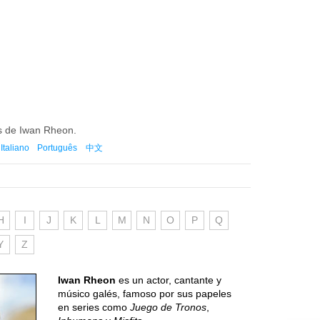
es de Iwan Rheon.
Italiano
Português
中文
H
I
J
K
L
M
N
O
P
Q
Y
Z
Iwan Rheon
es un actor, cantante y
músico galés, famoso por sus papeles
en series como
Juego de Tronos
,