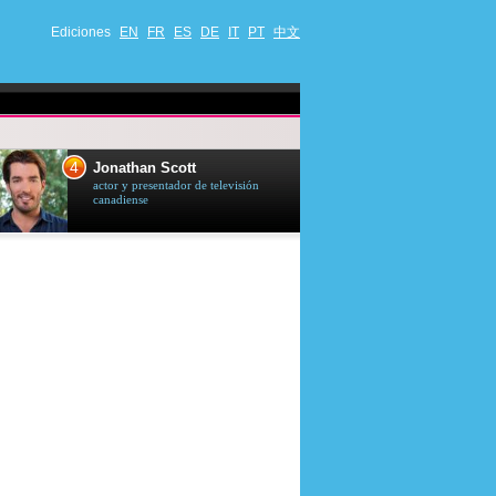
Ediciones
EN
FR
ES
DE
IT
PT
中文
4
5
Jonathan Scott
Céline Dion
actor y presentador de televisión
cantante quebequ
canadiense