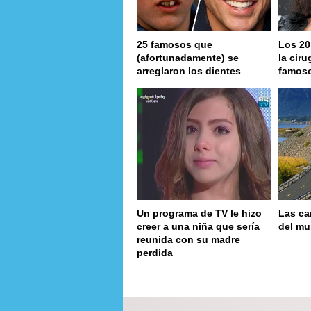
25 famosos que
Los 20
(afortunadamente) se
la ciru
arreglaron los dientes
famos
Un programa de TV le hizo
Las ca
creer a una niña que sería
del m
reunida con su madre
perdida
page