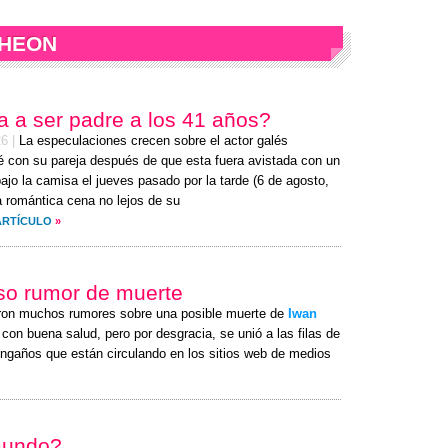
RHEON
va a ser padre a los 41 años?
26
|
La especulaciones crecen sobre el actor galés
 con su pareja después de que esta fuera avistada con un
bajo la camisa el
jueves
pasado por la tarde (
6 de agosto,
a romántica cena no lejos de su
ARTÍCULO
»
lso rumor de muerte
ron muchos rumores sobre una posible muerte de
Iwan
con buena salud, pero por desgracia, se unió a las filas de
ngaños que están circulando en los sitios web de medios
mundo?