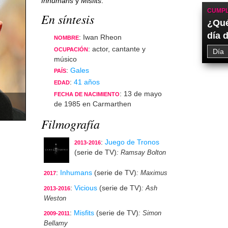
Inhumans
y
Misfits
.
CUMPL
En síntesis
¿Qué
día 
: Iwan Rheon
NOMBRE
: actor, cantante y
OCUPACIÓN
músico
:
Gales
PAÍS
:
41 años
EDAD
: 13 de mayo
FECHA DE NACIMIENTO
de 1985 en Carmarthen
Filmografía
:
Juego de Tronos
2013-2016
(serie de TV)
: Ramsay Bolton
:
Inhumans
(serie de TV)
: Maximus
2017
:
Vicious
(serie de TV)
: Ash
2013-2016
Weston
:
Misfits
(serie de TV)
: Simon
2009-2011
Bellamy