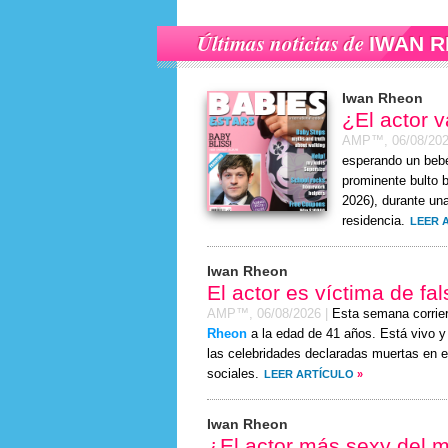
Últimas noticias de
IWAN 
Iwan Rheon
¿El actor 
AMP™,
06/08/20
esperando un bebé
prominente bulto 
2026
), durante un
residencia.
LEER 
Iwan Rheon
El actor es víctima de fa
AMP™,
06/08/2026
|
Esta semana corrie
Rheon
a la edad de 41 años. Está vivo y 
las celebridades declaradas muertas en e
sociales.
LEER ARTÍCULO
»
Iwan Rheon
¿El actor más sexy del 