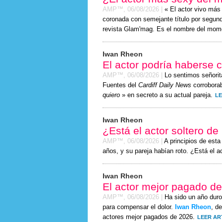
AMP™,
06/08/2026
|
« El actor vivo má
coronada con semejante título por segundo
revista Glam'mag. Es el nombre del mom
Iwan Rheon
El actor podría haberse 
AMP™,
06/08/2026
|
Lo sentimos señor
Fuentes del
Cardiff Daily News
corroborab
quiero
» en secreto a su actual pareja.
LE
Iwan Rheon
¿Está el actor soltero d
AMP™,
06/08/2026
|
A principios de est
años, y su pareja habían roto. ¿Está el a
Iwan Rheon
El actor mejor pagado d
AMP™,
06/08/2026
|
Ha sido un año duro
para compensar el dolor.
Iwan Rheon
, d
actores mejor pagados de 2026.
LEER AR