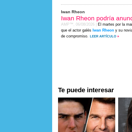
Iwan Rheon
Iwan Rheon podría anun
AMP™,
06/08/2026
|
El martes por la ma
que el actor galés
Iwan Rheon
y su novia
de compromiso.
LEER ARTÍCULO
»
Te puede interesar