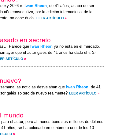
s sexy 2026 ».
Iwan Rheon
, de 41 años, acaba de ser
 año consecutivo, por la edición internacional de la
ento, no cabe duda.
LEER ARTÍCULO
»
casado en secreto
itas… Parece que
Iwan Rheon
ya no está en el mercado.
an ayer que el actor galés de 41 años ha dado el «
Sí
ER ARTÍCULO
»
e nuevo?
a semana las noticias desvelaban que
Iwan Rheon
, de 41
ctor galés soltero de nuevo realmente?
LEER ARTÍCULO
»
el mundo
 para el actor, pero al menos tiene sus millones de dólares
e 41 años, se ha colocado en el número uno de los 10
TÍCULO
»