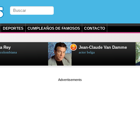
DEPORTES
CUMPLEAÑOS DE FAMOSOS
CONTACTO
3
a Rey
Jean-Claude Van Damme
z colombiana
actor belga
page served in 0.002s (0,4)