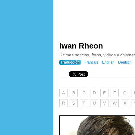
Iwan Rheon
Últimas noticias, fotos, videos y chism
Traducción
Français
English
Deutsch
A
B
C
D
E
F
G
R
S
T
U
V
W
X