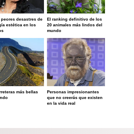
 peores desastres de
El ranking definitivo de los
gía estética en los
20 animales más lindos del
os
mundo
rreteras más bellas
Personas impresionantes
undo
que no creerás que existen
en la vida real
 served in 0.001s (0,4)