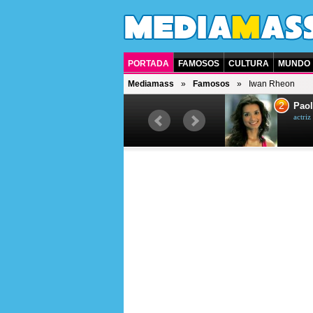
PORTADA
FAMOSOS
CULTURA
MUNDO
Mediamass
Famosos
Iwan Rheon
1
2
Drew Scott
Paol
actor y presentador de televisión
actri
canadiense