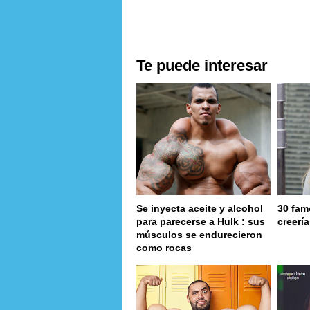
Te puede interesar
Se inyecta aceite y alcohol
30 fam
para parecerse a Hulk : sus
creerí
músculos se endurecieron
como rocas