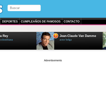
DEPORTES
CUMPLEAÑOS DE FAMOSOS
CONTACTO
3
a Rey
Jean-Claude Van Damme
z colombiana
actor belga
page served in 0.003s (0,4)