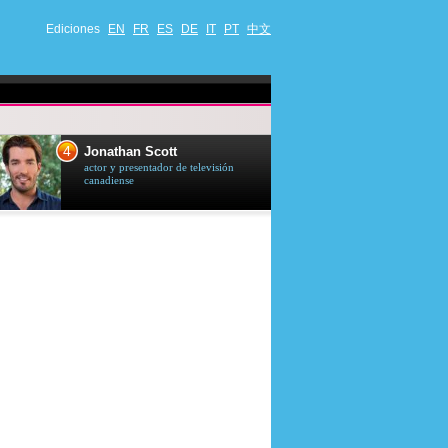
Ediciones
EN
FR
ES
DE
IT
PT
中文
4
5
Jonathan Scott
Céline Dion
actor y presentador de televisión
cantante quebequ
canadiense