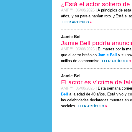
¿Está el actor soltero d
AMP™,
06/08/2026
|
A principios de est
años, y su pareja habían roto. ¿Está el a
LEER ARTÍCULO
»
Jamie Bell
Jamie Bell podría anunc
AMP™,
06/08/2026
|
El martes por la ma
que el actor británico
Jamie Bell
y su nov
anillos de compromiso.
LEER ARTÍCULO
»
Jamie Bell
El actor es víctima de fa
AMP™,
06/08/2026
|
Esta semana corrie
Bell
a la edad de 40 años. Está vivo y con
las celebridades declaradas muertas en e
sociales.
LEER ARTÍCULO
»