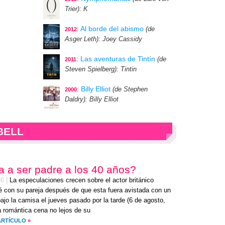
Trier)
: K
:
Al borde del abismo
(de
2012
Asger Leth)
: Joey Cassidy
:
Las aventuras de Tintín
(de
2011
Steven Spielberg)
: Tintin
:
Billy Elliot
(de Stephen
2000
Daldry)
: Billy Elliot
BELL
va a ser padre a los 40 años?
26
|
La especulaciones crecen sobre el actor británico
 con su pareja después de que esta fuera avistada con un
bajo la camisa el
jueves
pasado por la tarde (
6 de agosto,
a romántica cena no lejos de su
ARTÍCULO
»