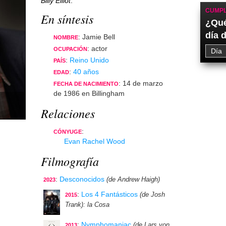
Billy Elliot
.
CUMPL
En síntesis
¿Qué
día 
: Jamie Bell
NOMBRE
: actor
OCUPACIÓN
:
Reino Unido
PAÍS
:
40 años
EDAD
: 14 de marzo
FECHA DE NACIMIENTO
de 1986 en Billingham
Relaciones
:
CÓNYUGE
Evan Rachel Wood
Filmografía
:
Desconocidos
(de Andrew Haigh)
2023
:
Los 4 Fantásticos
(de Josh
2015
Trank)
: la Cosa
:
Nymphomaniac
(de Lars von
2013