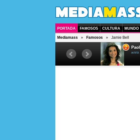
PORTADA
FAMOSOS
CULTURA
MUNDO
Mediamass
Famosos
Jamie Bell
1
2
Drew Scott
Paol
actor y presentador de televisión
actri
canadiense