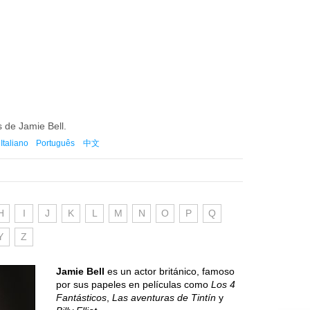
s de Jamie Bell.
Italiano
Português
中文
H
I
J
K
L
M
N
O
P
Q
Y
Z
Jamie Bell
es un actor británico, famoso
por sus papeles en películas como
Los 4
Fantásticos
,
Las aventuras de Tintín
y