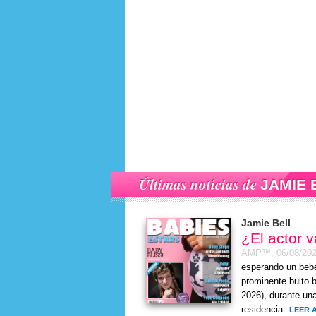
Últimas noticias de
JAMIE 
Jamie Bell
¿El actor 
AMP™,
06/08/20
esperando un bebé
prominente bulto 
2026
), durante un
residencia.
LEER 