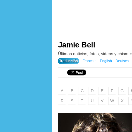
Jamie Bell
Últimas noticias, fotos, videos y chisme
Traducción
Français
English
Deutsch
A
B
C
D
E
F
G
R
S
T
U
V
W
X