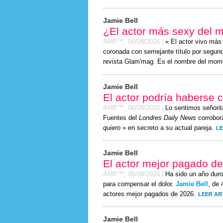
Jamie Bell
¿El actor más sexy del 
AMP™,
06/08/2026
|
« El actor vivo má
coronada con semejante título por segundo
revista Glam'mag. Es el nombre del mom
Jamie Bell
El actor podría haberse 
AMP™,
06/08/2026
|
Lo sentimos señor
Fuentes del
Londres Daily News
corrobora
quiero
» en secreto a su actual pareja.
LE
Jamie Bell
El actor mejor pagado d
AMP™,
06/08/2026
|
Ha sido un año duro
para compensar el dolor.
Jamie Bell
, de 
actores mejor pagados de 2026.
LEER AR
Jamie Bell