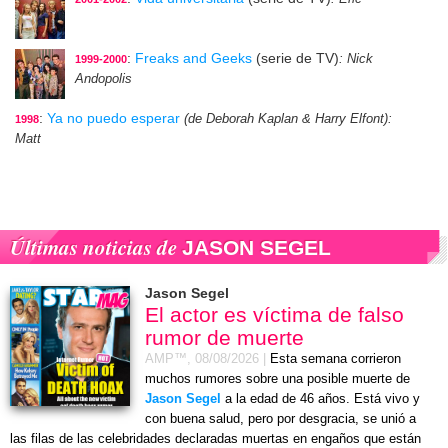
:
Freaks and Geeks
(serie de TV)
: Nick
1999-2000
Andopolis
:
Ya no puedo esperar
(de Deborah Kaplan & Harry Elfont)
:
1998
Matt
Últimas noticias de
JASON SEGEL
Jason Segel
El actor es víctima de falso
rumor de muerte
AMP™,
08/08/2026
|
Esta semana corrieron
muchos rumores sobre una posible muerte de
Jason Segel
a la edad de 46 años. Está vivo y
con buena salud, pero por desgracia, se unió a
las filas de las celebridades declaradas muertas en engaños que están