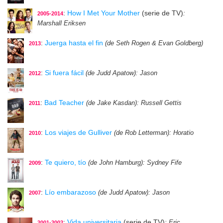
:
How I Met Your Mother
(serie de TV)
:
2005-2014
Marshall Eriksen
:
Juerga hasta el fin
(de Seth Rogen & Evan Goldberg)
2013
:
Si fuera fácil
(de Judd Apatow)
: Jason
2012
:
Bad Teacher
(de Jake Kasdan)
: Russell Gettis
2011
:
Los viajes de Gulliver
(de Rob Letterman)
: Horatio
2010
:
Te quiero, tío
(de John Hamburg)
: Sydney Fife
2009
:
Lío embarazoso
(de Judd Apatow)
: Jason
2007
:
Vida universitaria
(serie de TV)
: Eric
2001-2002