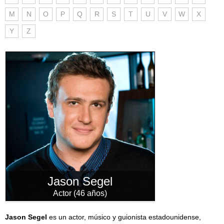
M
N
O
P
Q
R
S
T
U
V
W
X
Y
Z
Jason Segel
Actor (46 años)
Jason Segel
es un actor, músico y guionista estadounidense,