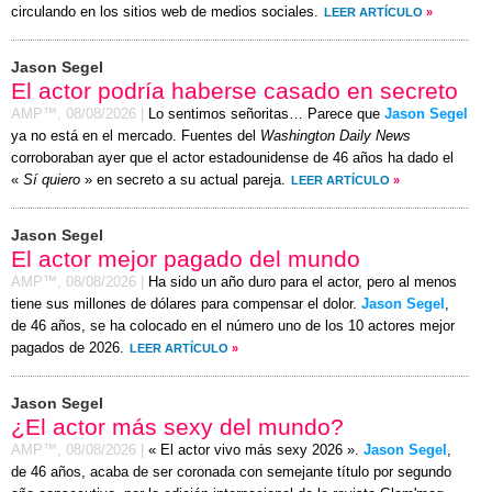
circulando en los sitios web de medios sociales.
LEER ARTÍCULO
»
Jason Segel
El actor podría haberse casado en secreto
AMP™,
08/08/2026
|
Lo sentimos señoritas… Parece que
Jason Segel
ya no está en el mercado. Fuentes del
Washington Daily News
corroboraban ayer que el actor estadounidense de 46 años ha dado el
«
Sí quiero
» en secreto a su actual pareja.
LEER ARTÍCULO
»
Jason Segel
El actor mejor pagado del mundo
AMP™,
08/08/2026
|
Ha sido un año duro para el actor, pero al menos
tiene sus millones de dólares para compensar el dolor.
Jason Segel
,
de 46 años, se ha colocado en el número uno de los 10 actores mejor
pagados de 2026.
LEER ARTÍCULO
»
Jason Segel
¿El actor más sexy del mundo?
AMP™,
08/08/2026
|
« El actor vivo más sexy 2026 ».
Jason Segel
,
de 46 años, acaba de ser coronada con semejante título por segundo