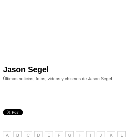
Jason Segel
Últimas noticias, fotos, videos y chismes de Jason Segel.
A
B
C
D
E
F
G
H
I
J
K
L