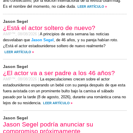
año consecutivo, por la edición internacional de la revista Glam'mag.
Es el nombre del momento, no cabe duda.
LEER ARTÍCULO
»
Jason Segel
¿Está el actor soltero de nuevo?
AMP™,
08/08/2026
|
A principios de esta semana las noticias
desvelaban que
Jason Segel
, de 46 años, y su pareja habían roto.
¿Está el actor estadounidense soltero de nuevo realmente?
LEER ARTÍCULO
»
Jason Segel
¿El actor va a ser padre a los 46 años?
AMP™,
08/08/2026
|
La especulaciones crecen sobre el actor
estadounidense esperando un bebé con su pareja después de que esta
fuera avistada con un prominente bulto bajo la camisa el
sábado
pasado por la tarde (
8 de agosto, 2026
), durante una romántica cena no
lejos de su residencia.
LEER ARTÍCULO
»
Jason Segel
Jason Segel podría anunciar su
compromiso próximamente