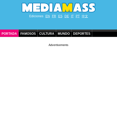
Ediciones
EN
FR
ES
DE
IT
PT
中文
PORTADA
FAMOSOS
CULTURA
MUNDO
DEPORTES
CUMPLEAÑOS DE FAMOSOS
CONTACTO