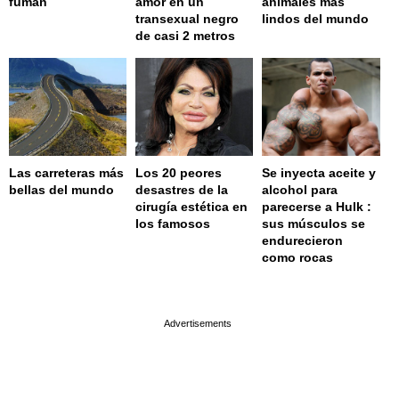
fuman
amor en un
animales más
transexual negro
lindos del mundo
de casi 2 metros
Las carreteras más
Los 20 peores
Se inyecta aceite y
bellas del mundo
desastres de la
alcohol para
cirugía estética en
parecerse a Hulk :
los famosos
sus músculos se
endurecieron
como rocas
page served in 0.001s (0,4)