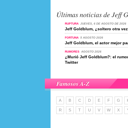
Últimas noticias de Jeff 
RUPTURA
JUEVES, 6 DE AGOSTO DE 2026
Jeff Goldblum, ¿soltero otra ve
FORTUNA
5 AGOSTO 2026
Jeff Goldblum, el actor mejor 
RUMORES
AGOSTO 2026
¿Murió Jeff Goldblum?: el rumo
Twitter
Famosos A-Z
A
B
C
D
E
F
G
R
S
T
U
V
W
X