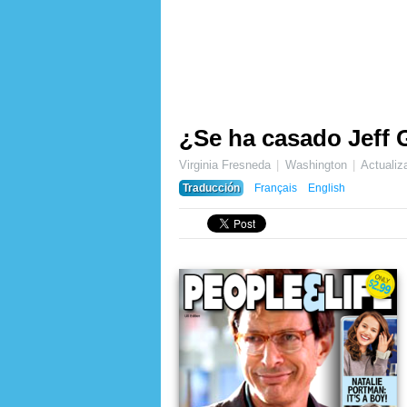
¿Se ha casado Jeff 
Virginia Fresneda
Washington
Actuali
Traducción
Français
English