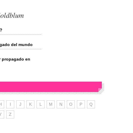
Goldblum
z?
pagado del mundo
r propagado en
H
I
J
K
L
M
N
O
P
Q
Y
Z