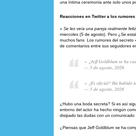
una íntima ceremonia ante solo unos po
Reacciones en Twitter a los rumores
«
Se les veía una pareja realmente feliz
miercoles (5 de agosto). Pero ¿Se esta
muchos fans. Los rumores del secreto
de comentarios entre sus seguidores en
« ¿Jeff Goldblum se ha c
— 5 de agosto, 2026
« ¿Es oficial? Ha habido 
— 5 de agosto, 2026
¿Hubo una boda secreta? Si es así sigu
entorno del actor ha hecho ningún com
disipado las dudas con un comunicado of
¿Piensas que Jeff Goldblum se ha com