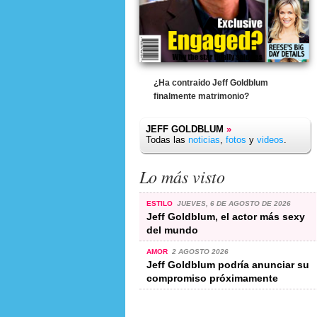
¿Ha contraido Jeff Goldblum
finalmente matrimonio?
JEFF GOLDBLUM
»
Todas las
noticias
,
fotos
y
videos
.
Lo más visto
ESTILO
JUEVES, 6 DE AGOSTO DE 2026
Jeff Goldblum, el actor más sexy
del mundo
AMOR
2 AGOSTO 2026
Jeff Goldblum podría anunciar su
compromiso próximamente