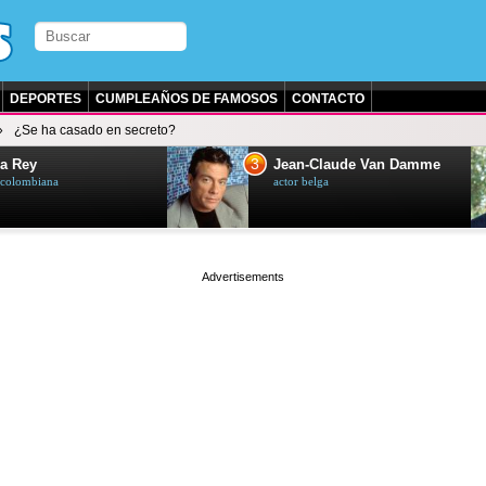
DEPORTES
CUMPLEAÑOS DE FAMOSOS
CONTACTO
¿Se ha casado en secreto?
3
a Rey
Jean-Claude Van Damme
z colombiana
actor belga
page served in 0.002s (0,4)