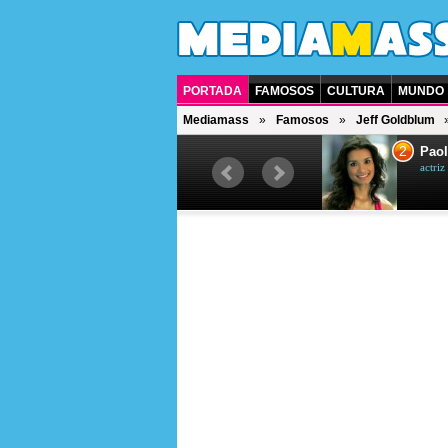
PORTADA
FAMOSOS
CULTURA
MUNDO
Mediamass
Famosos
Jeff Goldblum
1
2
Drew Scott
Paol
actor y presentador de televisión
actri
canadiense