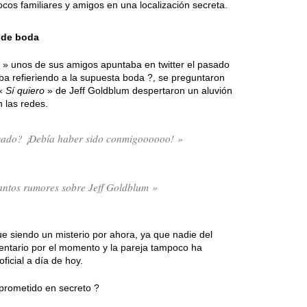
cos familiares y amigos en una localización secreta.
 de boda
» unos de sus amigos apuntaba en twitter el pasado
ba refieriendo a la supuesta boda ?, se preguntaron
 «
Sí quiero
» de Jeff Goldblum despertaron un aluvión
 las redes.
asado? ¡Debía haber sido conmigoooooo! »
tantos rumores sobre Jeff Goldblum »
e siendo un misterio por ahora, ya que nadie del
entario por el momento y la pareja tampoco ha
icial a día de hoy.
prometido en secreto ?