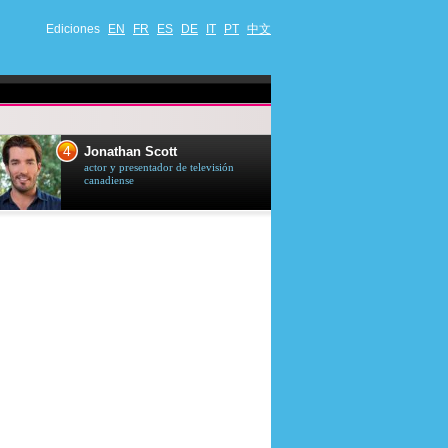
Ediciones
EN
FR
ES
DE
IT
PT
中文
4
5
Jonathan Scott
Céline Dion
actor y presentador de televisión
cantante quebequ
canadiense