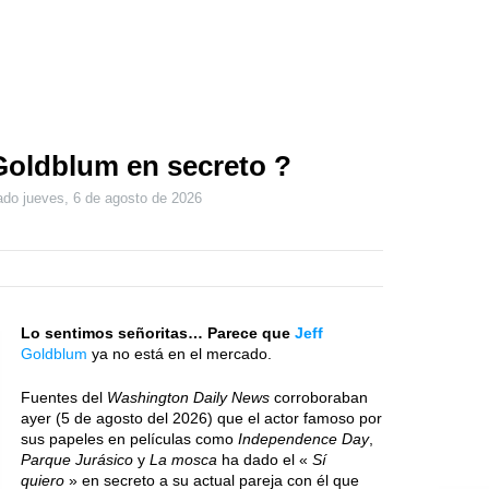
Goldblum en secreto ?
zado
jueves, 6 de agosto de 2026
Lo sentimos señoritas… Parece que
Jeff
Goldblum
ya no está en el mercado.
Fuentes del
Washington Daily News
corroboraban
ayer (5 de agosto del 2026) que el actor famoso por
sus papeles en películas como
Independence Day
,
Parque Jurásico
y
La mosca
ha dado el «
Sí
quiero
» en secreto a su actual pareja con él que