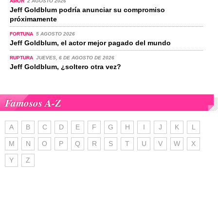
AMOR
2 AGOSTO 2026
Jeff Goldblum podría anunciar su compromiso
próximamente
FORTUNA
5 AGOSTO 2026
Jeff Goldblum, el actor mejor pagado del mundo
RUPTURA
JUEVES, 6 DE AGOSTO DE 2026
Jeff Goldblum, ¿soltero otra vez?
Famosos A-Z
A
B
C
D
E
F
G
H
I
J
K
L
M
N
O
P
Q
R
S
T
U
V
W
X
Y
Z