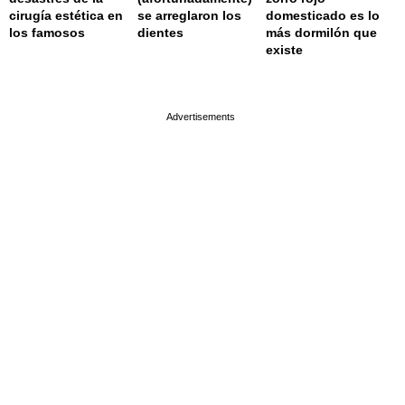
cirugía estética en
se arreglaron los
domesticado es lo
los famosos
dientes
más dormilón que
existe
page served in 0.002s (0,4)