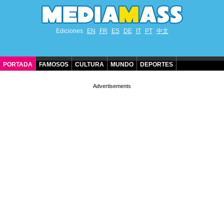
Ediciones
EN
FR
ES
DE
IT
PT
中文
PORTADA
FAMOSOS
CULTURA
MUNDO
DEPORTES
CUMPLEAÑOS DE FAMOSOS
CONTACTO