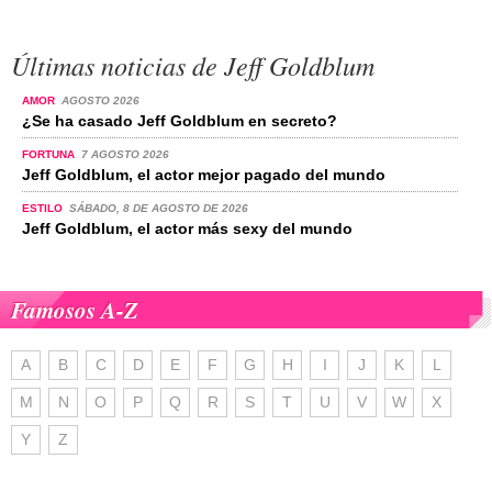
Últimas noticias de Jeff Goldblum
AMOR
AGOSTO 2026
¿Se ha casado Jeff Goldblum en secreto?
FORTUNA
7 AGOSTO 2026
Jeff Goldblum, el actor mejor pagado del mundo
ESTILO
SÁBADO, 8 DE AGOSTO DE 2026
Jeff Goldblum, el actor más sexy del mundo
Famosos A-Z
A
B
C
D
E
F
G
H
I
J
K
L
M
N
O
P
Q
R
S
T
U
V
W
X
Y
Z