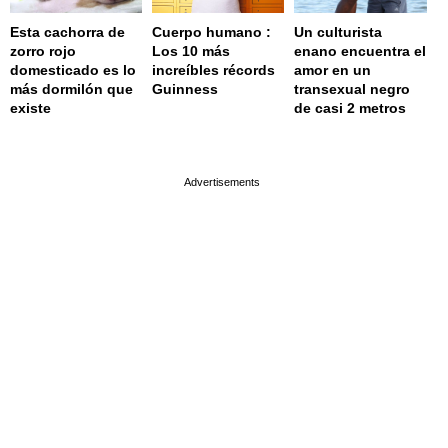
Esta cachorra de
Cuerpo humano :
Un culturista
zorro rojo
Los 10 más
enano encuentra el
domesticado es lo
increíbles récords
amor en un
más dormilón que
Guinness
transexual negro
existe
de casi 2 metros
page served in 0.001s (0,4)