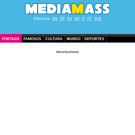
Ediciones
EN
FR
ES
DE
IT
PT
中文
PORTADA
FAMOSOS
CULTURA
MUNDO
DEPORTES
CUMPLEAÑOS DE FAMOSOS
CONTACTO