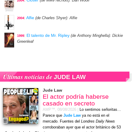
:
Closer
(de Mike Nichols)
: Dan Woolf
2004
:
Alfie
(de Charles Shyer)
: Alfie
2004
:
El talento de Mr. Ripley
(de Anthony Minghella)
: Dickie
1999
Greenleaf
Últimas noticias de
JUDE LAW
Jude Law
El actor podría haberse
casado en secreto
AMP™,
08/08/2026
|
Lo sentimos señoritas…
Parece que
Jude Law
ya no está en el
mercado. Fuentes del
Londres Daily News
corroboraban ayer que el actor británico de 53