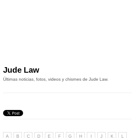
Jude Law
Últimas noticias, fotos, videos y chismes de Jude Law.
A
B
C
D
E
F
G
H
I
J
K
L