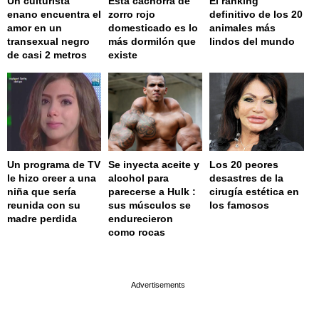
Un culturista
Esta cachorra de
El ranking
enano encuentra el
zorro rojo
definitivo de los 20
amor en un
domesticado es lo
animales más
transexual negro
más dormilón que
lindos del mundo
de casi 2 metros
existe
Un programa de TV
Se inyecta aceite y
Los 20 peores
le hizo creer a una
alcohol para
desastres de la
niña que sería
parecerse a Hulk :
cirugía estética en
reunida con su
sus músculos se
los famosos
madre perdida
endurecieron
como rocas
page served in 0.001s (0,4)