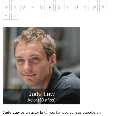
M
N
O
P
Q
R
S
T
U
V
W
X
Y
Z
Jude Law
Actor (53 años)
Jude Law
es un actor británico, famoso por sus papeles en