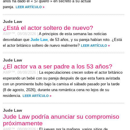
años ha dado el «
Sí quiero
» en secreto a su actual
pareja.
LEER ARTÍCULO
»
Jude Law
¿Está el actor soltero de nuevo?
AMP™,
08/08/2026
|
A principios de esta semana las noticias
desvelaban que
Jude Law
, de 53 años, y su pareja habían roto. ¿Está
el actor británico soltero de nuevo realmente?
LEER ARTÍCULO
»
Jude Law
¿El actor va a ser padre a los 53 años?
AMP™,
08/08/2026
|
La especulaciones crecen sobre el actor británico
esperando un bebé con su pareja después de que esta fuera avistada
con un prominente bulto bajo la camisa el
sábado
pasado por la tarde
(
8 de agosto, 2026
), durante una romántica cena no lejos de su
residencia.
LEER ARTÍCULO
»
Jude Law
Jude Law podría anunciar su compromiso
próximamente
AMP™,
08/08/2026
|
El jueves por la mañana, varios sitios de