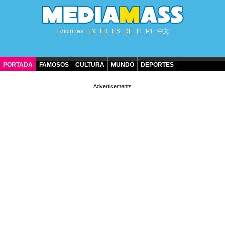
Ediciones
EN
FR
ES
DE
IT
PT
中文
PORTADA
FAMOSOS
CULTURA
MUNDO
DEPORTES
CUMPLEAÑOS DE FAMOSOS
CONTACTO