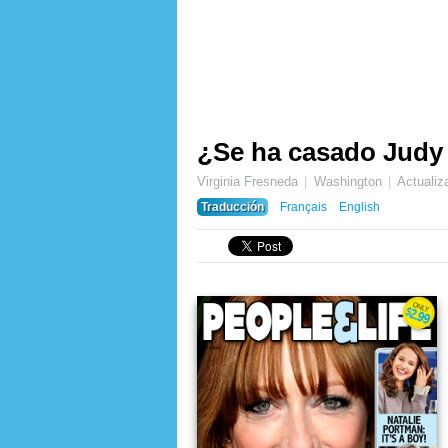
¿Se ha casado Judy 
Virginia Fresneda
Washington
Actuali
Traducción
Français
English