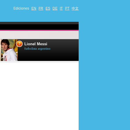
Ediciones
EN
FR
ES
DE
IT
PT
中文
8
9
Jet Li
Bruce Willis
actor chino
actor estadounide