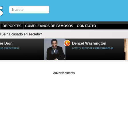
DEPORTES
CUMPLEAÑOS DE FAMOSOS
CONTACTO
¿Se ha casado en secreto?
7
zel Washington
Lionel Messi
y director estadounidense
futbolista argentino
page served in 0.002s (0,4)