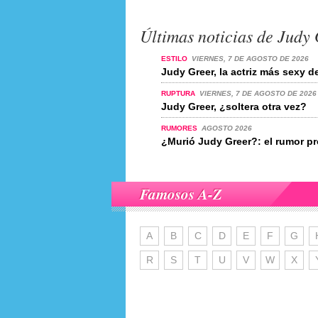
Últimas noticias de Judy
ESTILO
VIERNES, 7 DE AGOSTO DE 2026
Judy Greer, la actriz más sexy 
RUPTURA
VIERNES, 7 DE AGOSTO DE 2026
Judy Greer, ¿soltera otra vez?
RUMORES
AGOSTO 2026
¿Murió Judy Greer?: el rumor p
Famosos A-Z
A
B
C
D
E
F
G
R
S
T
U
V
W
X