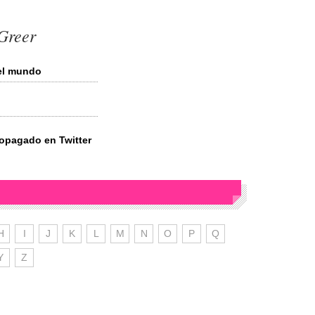
 Greer
del mundo
ropagado en Twitter
H
I
J
K
L
M
N
O
P
Q
Y
Z