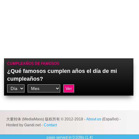
CUMPLEAÑOS DE FAMOSOS
¿Qué famosos cumplen años el día de mi
cumpleaños?
大量转体 (MediaMass) 版权所有 © 2012-2018 -
About us
(Español) -
Hosted by Gandi.net -
Contact
page served in 0.039s (1,4)