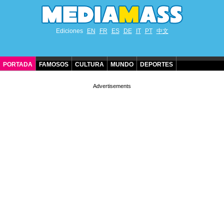
Ediciones
EN
FR
ES
DE
IT
PT
中文
PORTADA
FAMOSOS
CULTURA
MUNDO
DEPORTES
CUMPLEAÑOS DE FAMOSOS
CONTACTO