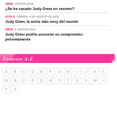
AMOR
AGOSTO 2026
¿Se ha casado Judy Greer en secreto?
ESTILO
SÁBADO, 8 DE AGOSTO DE 2026
Judy Greer, la actriz más sexy del mundo
AMOR
4 AGOSTO 2026
Judy Greer podría anunciar su compromiso
próximamente
Famosos A-Z
A
B
C
D
E
F
G
H
I
J
K
L
M
N
O
P
Q
R
S
T
U
V
W
X
Y
Z