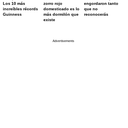
Los 10 más
zorro rojo
engordaron tanto
increíbles récords
domesticado es lo
que no
Guinness
más dormilón que
reconocerás
existe
page served in 0.001s (0,4)