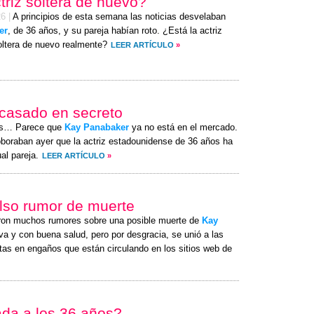
triz soltera de nuevo?
26
|
A principios de esta semana las noticias desvelaban
er
, de 36 años, y su pareja habían roto. ¿Está la actriz
ltera de nuevo realmente?
LEER ARTÍCULO
»
 casado en secreto
es… Parece que
Kay Panabaker
ya no está en el mercado.
boraban ayer que la actriz estadounidense de 36 años ha
al pareja.
LEER ARTÍCULO
»
also rumor de muerte
ron muchos rumores sobre una posible muerte de
Kay
va y con buena salud, pero por desgracia, se unió a las
rtas en engaños que están circulando en los sitios web de
ada a los 36 años?