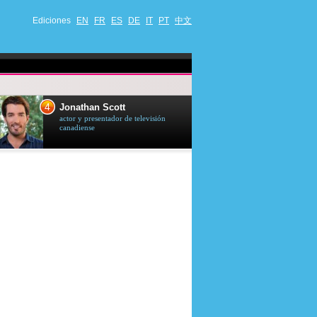
Ediciones
EN
FR
ES
DE
IT
PT
中文
4
5
Jonathan Scott
Céline Dion
actor y presentador de televisión
cantante quebequ
canadiense