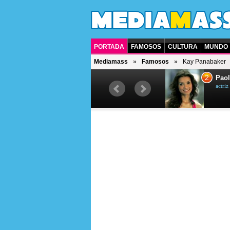
PORTADA
FAMOSOS
CULTURA
MUNDO
Mediamass
Famosos
Kay Panabaker
1
2
Drew Scott
Paol
actor y presentador de televisión
actri
canadiense