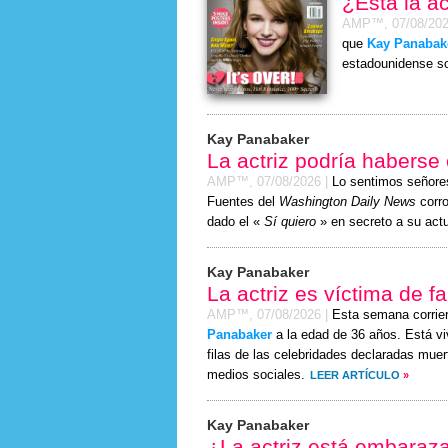
¿Está la ac
AMP™,
07/08/20
que
Kay Panabak
estadounidense so
Kay Panabaker
La actriz podría haberse
AMP™,
07/08/2026
|
Lo sentimos señor
Fuentes del
Washington Daily News
corro
dado el «
Sí quiero
» en secreto a su actu
Kay Panabaker
La actriz es víctima de f
AMP™,
07/08/2026
|
Esta semana corrie
Panabaker
a la edad de 36 años. Está vi
filas de las celebridades declaradas mue
medios sociales.
LEER ARTÍCULO
»
Kay Panabaker
¿La actriz está embaraz