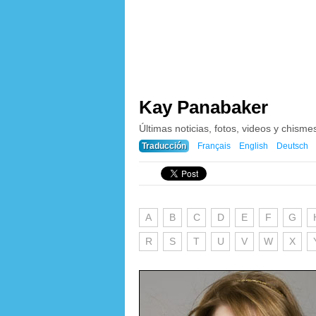
Kay Panabaker
Últimas noticias, fotos, videos y chism
Traducción
Français
English
Deutsch
A
B
C
D
E
F
G
R
S
T
U
V
W
X