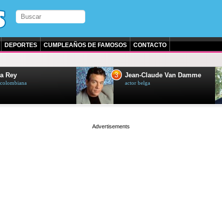
DEPORTES
CUMPLEAÑOS DE FAMOSOS
CONTACTO
3
a Rey
Jean-Claude Van Damme
z colombiana
actor belga
page served in 0.001s (0,4)