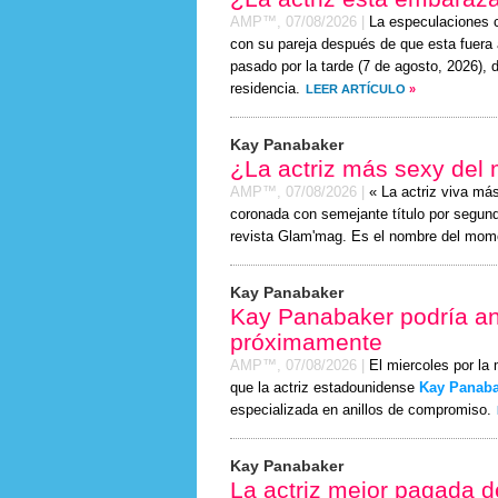
AMP™,
07/08/2026
|
La especulaciones 
con su pareja después de que esta fuera 
pasado por la tarde (
7 de agosto, 2026
), 
residencia.
LEER ARTÍCULO
»
Kay Panabaker
¿La actriz más sexy del
AMP™,
07/08/2026
|
« La actriz viva má
coronada con semejante título por segundo
revista Glam'mag. Es el nombre del mom
Kay Panabaker
Kay Panabaker podría a
próximamente
AMP™,
07/08/2026
|
El miercoles por la
que la actriz estadounidense
Kay Panaba
especializada en anillos de compromiso.
Kay Panabaker
La actriz mejor pagada 