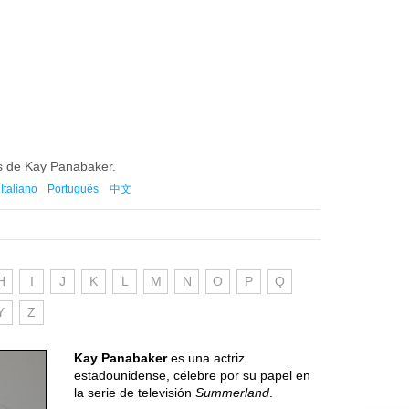
es de Kay Panabaker.
Italiano
Português
中文
H
I
J
K
L
M
N
O
P
Q
Y
Z
Kay Panabaker
es una actriz
estadounidense, célebre por su papel en
la serie de televisión
Summerland
.