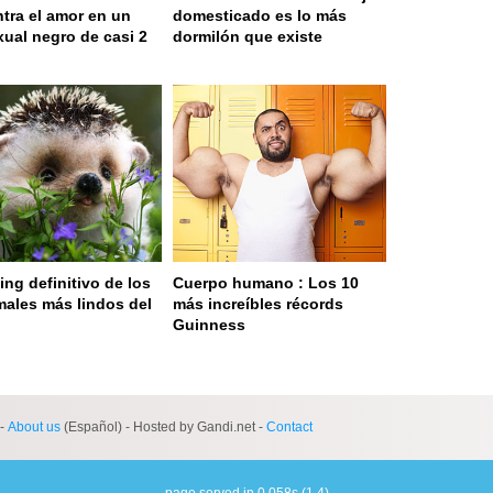
tra el amor en un
domesticado es lo más
xual negro de casi 2
dormilón que existe
ing definitivo de los
Cuerpo humano : Los 10
males más lindos del
más increíbles récords
o
Guinness
 served in 0.001s (0,4)
-
About us
(Español) - Hosted by Gandi.net -
Contact
page served in 0.058s (1,4)