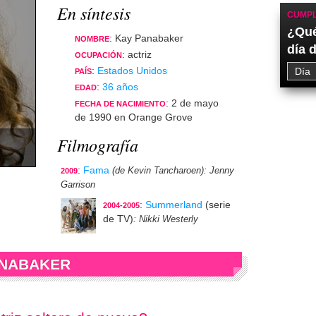
En síntesis
CUMPL
¿Qué
: Kay Panabaker
NOMBRE
día 
: actriz
OCUPACIÓN
:
Estados Unidos
PAÍS
:
36 años
EDAD
: 2 de mayo
FECHA DE NACIMIENTO
de 1990 en Orange Grove
Filmografía
:
Fama
(de Kevin Tancharoen)
: Jenny
2009
Garrison
:
Summerland
(serie
2004-2005
de TV)
: Nikki Westerly
ANABAKER