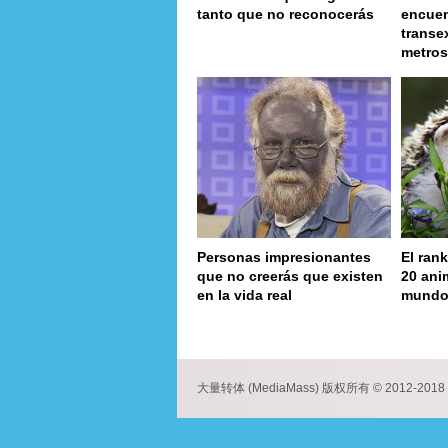
tanto que no reconocerás
encuen
transe
metros
Personas impresionantes
El rank
que no creerás que existen
20 ani
en la vida real
mund
page
大量转体 (MediaMass) 版权所有 © 2012-2018 