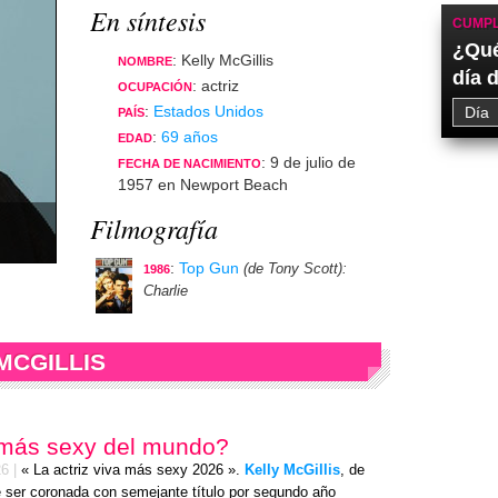
En síntesis
CUMPL
¿Qué
: Kelly McGillis
NOMBRE
día 
: actriz
OCUPACIÓN
:
Estados Unidos
PAÍS
:
69 años
EDAD
: 9 de julio de
FECHA DE NACIMIENTO
1957 en Newport Beach
Filmografía
:
Top Gun
(de Tony Scott)
:
1986
Charlie
MCGILLIS
 más sexy del mundo?
26
|
« La actriz viva más sexy 2026 ».
Kelly McGillis
, de
 ser coronada con semejante título por segundo año