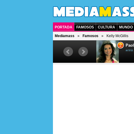
PORTADA
FAMOSOS
CULTURA
MUNDO
Mediamass
Famosos
Kelly McGillis
1
2
Drew Scott
Paol
actor y presentador de televisión
actri
canadiense