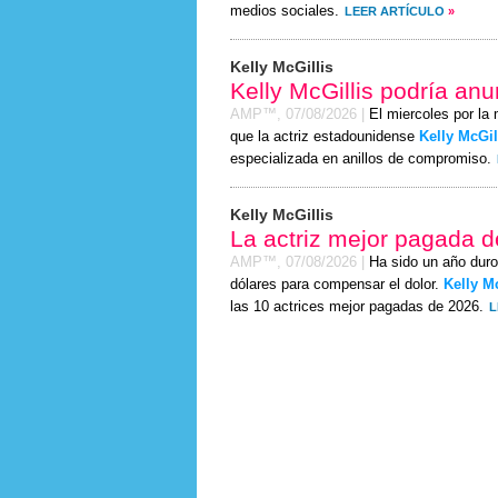
medios sociales.
LEER ARTÍCULO
»
Kelly McGillis
Kelly McGillis podría a
AMP™,
07/08/2026
|
El miercoles por la
que la actriz estadounidense
Kelly McGil
especializada en anillos de compromiso.
Kelly McGillis
La actriz mejor pagada 
AMP™,
07/08/2026
|
Ha sido un año duro
dólares para compensar el dolor.
Kelly M
las 10 actrices mejor pagadas de 2026.
L