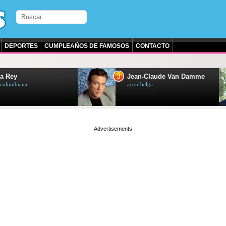
DEPORTES
CUMPLEAÑOS DE FAMOSOS
CONTACTO
3
a Rey
Jean-Claude Van Damme
z colombiana
actor belga
page served in 0s (0,4)