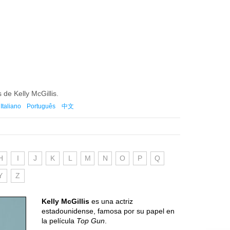
 de Kelly McGillis.
Italiano
Português
中文
H
I
J
K
L
M
N
O
P
Q
Y
Z
Kelly McGillis
es una actriz
estadounidense, famosa por su papel en
la película
Top Gun
.