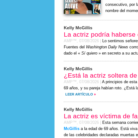
consecutivo, por l
nombre del momen
Kelly McGillis
La actriz podría haberse
AMP™,
07/08/2026
|
Lo sentimos señor
Fuentes del
Washington Daily News
corro
dado el «
Sí quiero
» en secreto a su actu
Kelly McGillis
¿Está la actriz soltera d
AMP™,
07/08/2026
|
A principios de est
69 años, y su pareja habían roto. ¿Está 
LEER ARTÍCULO
»
Kelly McGillis
La actriz es víctima de f
AMP™,
07/08/2026
|
Esta semana corrie
McGillis
a la edad de 69 años. Está viva 
de las celebridades declaradas muertas e