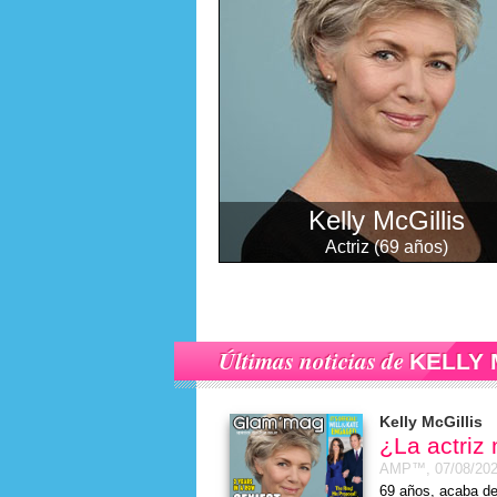
Kelly McGillis
Actriz (69 años)
Últimas noticias de
KELLY 
Kelly McGillis
¿La actriz
AMP™,
07/08/20
69 años, acaba de