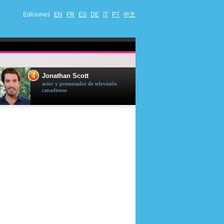
Ediciones
EN
FR
ES
DE
IT
PT
中文
4
5
Jonathan Scott
Céline Dion
actor y presentador de televisión
cantante quebequ
canadiense