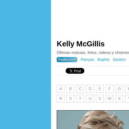
Kelly McGillis
Últimas noticias, fotos, videos y chismes
Traducción
Français
English
Deutsch
A
B
C
D
E
F
G
R
S
T
U
V
W
X