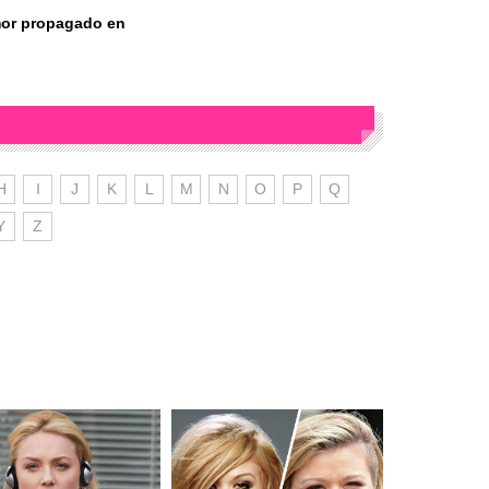
mor propagado en
H
I
J
K
L
M
N
O
P
Q
Y
Z