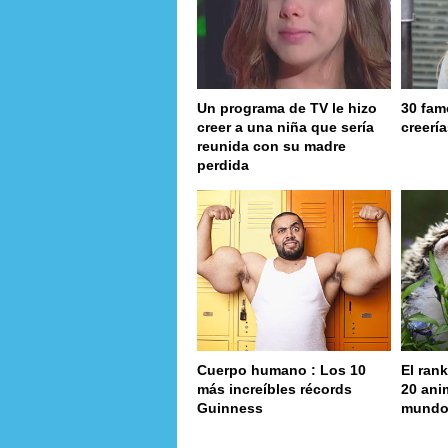
Un programa de TV le hizo
30 fam
creer a una niña que sería
creerí
reunida con su madre
perdida
Cuerpo humano : Los 10
El rank
más increíbles récords
20 ani
Guinness
mund
page