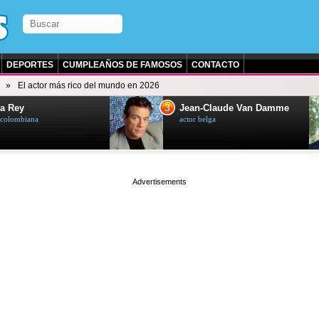
DEPORTES
CUMPLEAÑOS DE FAMOSOS
CONTACTO
El actor más rico del mundo en 2026
3
a Rey
Jean-Claude Van Damme
z colombiana
actor belga
page served in 0.002s (0,4)