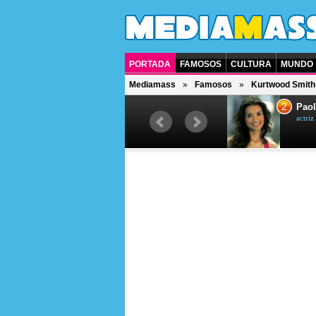
PORTADA
FAMOSOS
CULTURA
MUNDO
Mediamass
Famosos
Kurtwood Smith
1
2
Drew Scott
Paol
actor y presentador de televisión
actri
canadiense