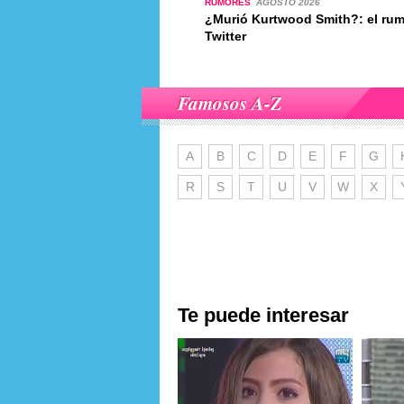
RUMORES
AGOSTO 2026
¿Murió Kurtwood Smith?: el ru
Twitter
Famosos A-Z
A
B
C
D
E
F
G
R
S
T
U
V
W
X
Te puede interesar