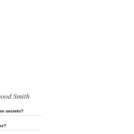
wood Smith
en secreto?
ez?