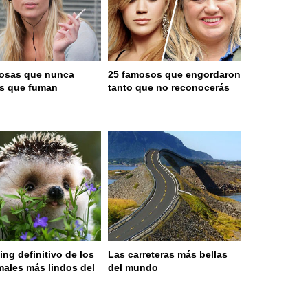
osas que nunca
25 famosos que engordaron
as que fuman
tanto que no reconocerás
ing definitivo de los
Las carreteras más bellas
males más lindos del
del mundo
o
 served in 0.001s (0,4)