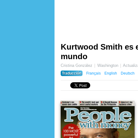
Kurtwood Smith es e
mundo
Cristina González
Washington
Actuali
Traducción
Français
English
Deutsch