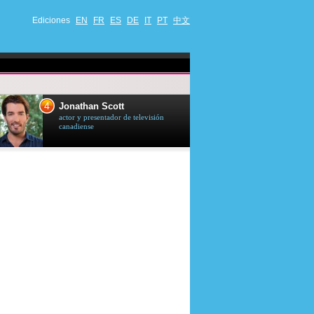
Ediciones
EN
FR
ES
DE
IT
PT
中文
4
5
Jonathan Scott
Céline Dion
actor y presentador de televisión
cantante quebequ
canadiense