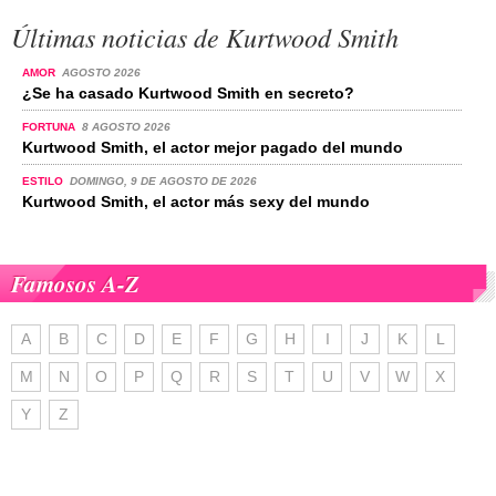
Últimas noticias de Kurtwood Smith
AMOR
AGOSTO 2026
¿Se ha casado Kurtwood Smith en secreto?
FORTUNA
8 AGOSTO 2026
Kurtwood Smith, el actor mejor pagado del mundo
ESTILO
DOMINGO, 9 DE AGOSTO DE 2026
Kurtwood Smith, el actor más sexy del mundo
Famosos A-Z
A
B
C
D
E
F
G
H
I
J
K
L
M
N
O
P
Q
R
S
T
U
V
W
X
Y
Z