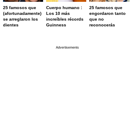
25 famosos que
Cuerpo humano :
25 famosos que
(afortunadamente)
Los 10 más
engordaron tanto
se arreglaron los
increíbles récords
que no
dientes
Guinness
reconocerás
page served in 0s (0,4)