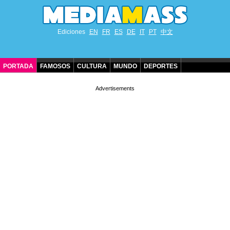
Ediciones
EN
FR
ES
DE
IT
PT
中文
PORTADA
FAMOSOS
CULTURA
MUNDO
DEPORTES
CUMPLEAÑOS DE FAMOSOS
CONTACTO