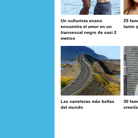
Un culturista enano
25 fam
encuentra el amor en un
tanto 
transexual negro de casi 2
metros
Las carreteras más bellas
30 fam
del mundo
creerí
page