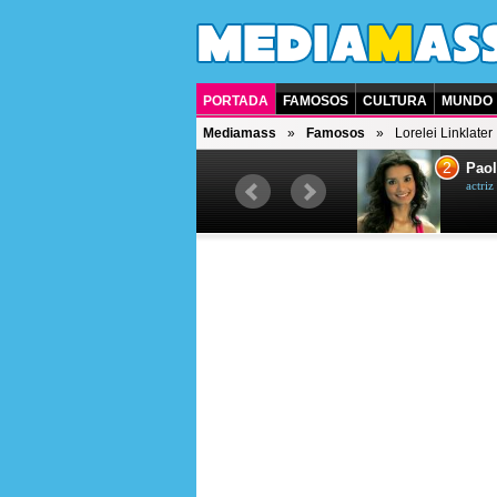
PORTADA
FAMOSOS
CULTURA
MUNDO
Mediamass
Famosos
Lorelei Linklater
1
2
Drew Scott
Paol
actor y presentador de televisión
actri
canadiense