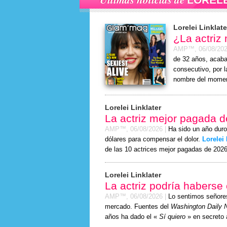
Lorelei Linklate
¿La actriz
AMP™,
06/08/20
de 32 años, acaba
consecutivo, por l
nombre del momen
Lorelei Linklater
La actriz mejor pagada 
AMP™,
06/08/2026
|
Ha sido un año duro
dólares para compensar el dolor.
Lorelei 
de las 10 actrices mejor pagadas de 2026
Lorelei Linklater
La actriz podría haberse
AMP™,
06/08/2026
|
Lo sentimos señor
mercado. Fuentes del
Washington Daily 
años ha dado el «
Sí quiero
» en secreto a