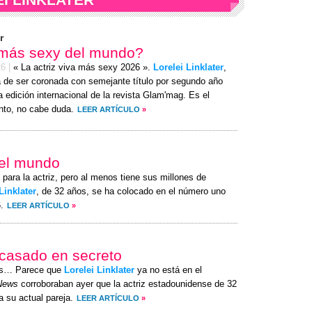
r
 más sexy del mundo?
26
|
« La actriz viva más sexy 2026 ».
Lorelei Linklater
,
 de ser coronada con semejante título por segundo año
a edición internacional de la revista Glam'mag. Es el
to, no cabe duda.
LEER ARTÍCULO
»
del mundo
 para la actriz, pero al menos tiene sus millones de
Linklater
, de 32 años, se ha colocado en el número uno
.
LEER ARTÍCULO
»
 casado en secreto
es… Parece que
Lorelei Linklater
ya no está en el
News
corroboraban ayer que la actriz estadounidense de 32
 su actual pareja.
LEER ARTÍCULO
»