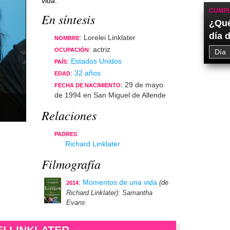
vida
.
CUMPL
En síntesis
¿Qué
día 
: Lorelei Linklater
NOMBRE
: actriz
OCUPACIÓN
:
Estados Unidos
PAÍS
:
32 años
EDAD
: 29 de mayo
FECHA DE NACIMIENTO
de 1994 en San Miguel de Allende
Relaciones
:
PADRES
Richard Linklater
Filmografía
:
Momentos de una vida
(de
2014
Richard Linklater)
: Samantha
Evans
I LINKLATER