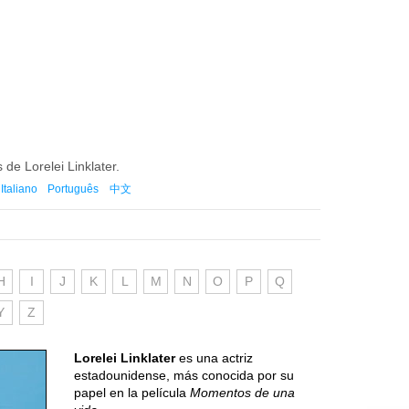
 de Lorelei Linklater.
Italiano
Português
中文
H
I
J
K
L
M
N
O
P
Q
Y
Z
Lorelei Linklater
es una actriz
estadounidense, más conocida por su
papel en la película
Momentos de una