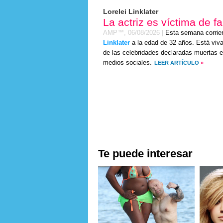
Lorelei Linklater
La actriz es víctima de f
AMP™,
06/08/2026
|
Esta semana corrie
Linklater
a la edad de 32 años. Está viva 
de las celebridades declaradas muertas e
medios sociales.
LEER ARTÍCULO
»
Te puede interesar