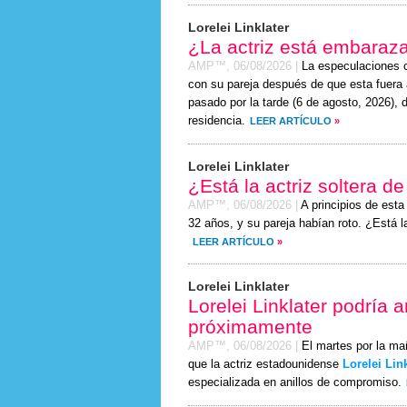
Lorelei Linklater
¿La actriz está embaraz
AMP™,
06/08/2026
|
La especulaciones 
con su pareja después de que esta fuera 
pasado por la tarde (
6 de agosto, 2026
), 
residencia.
LEER ARTÍCULO
»
Lorelei Linklater
¿Está la actriz soltera d
AMP™,
06/08/2026
|
A principios de est
32 años, y su pareja habían roto. ¿Está 
LEER ARTÍCULO
»
Lorelei Linklater
Lorelei Linklater podría
próximamente
AMP™,
06/08/2026
|
El martes por la ma
que la actriz estadounidense
Lorelei Lin
especializada en anillos de compromiso.