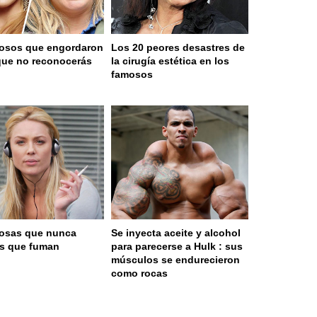
osos que engordaron
Los 20 peores desastres de
que no reconocerás
la cirugía estética en los
famosos
osas que nunca
Se inyecta aceite y alcohol
as que fuman
para parecerse a Hulk : sus
músculos se endurecieron
como rocas
 served in 0.001s (0,4)