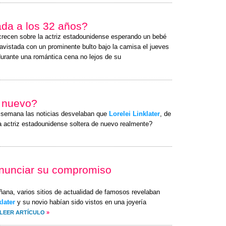
ada a los 32 años?
crecen sobre la actriz estadounidense esperando un bebé
avistada con un prominente bulto bajo la camisa el
jueves
durante una romántica cena no lejos de su
e nuevo?
a semana las noticias desvelaban que
Lorelei Linklater
, de
la actriz estadounidense soltera de nuevo realmente?
 anunciar su compromiso
ñana, varios sitios de actualidad de famosos revelaban
klater
y su novio habían sido vistos en una joyería
LEER ARTÍCULO
»