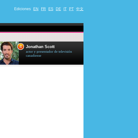
Ediciones
EN
FR
ES
DE
IT
PT
中文
4
5
Jonathan Scott
Céline Dion
actor y presentador de televisión
cantante quebequ
canadiense