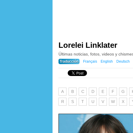
Lorelei Linklater
Últimas noticias, fotos, videos y chismes
Traducción
Français
English
Deutsch
A
B
C
D
E
F
G
R
S
T
U
V
W
X