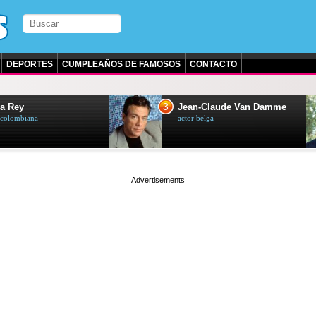
DEPORTES
CUMPLEAÑOS DE FAMOSOS
CONTACTO
3
a Rey
Jean-Claude Van Damme
z colombiana
actor belga
page served in 0.001s (0,4)