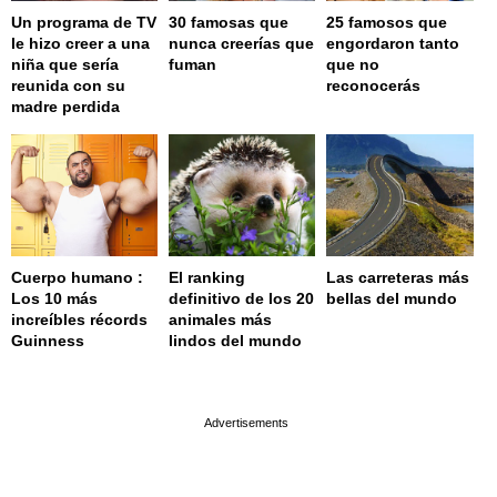
Un programa de TV
30 famosas que
25 famosos que
le hizo creer a una
nunca creerías que
engordaron tanto
niña que sería
fuman
que no
reunida con su
reconocerás
madre perdida
Cuerpo humano :
El ranking
Las carreteras más
Los 10 más
definitivo de los 20
bellas del mundo
increíbles récords
animales más
Guinness
lindos del mundo
page served in 0.002s (0,4)