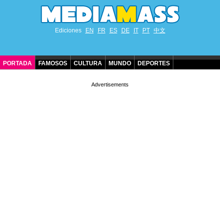
Ediciones
EN
FR
ES
DE
IT
PT
中文
PORTADA
FAMOSOS
CULTURA
MUNDO
DEPORTES
CUMPLEAÑOS DE FAMOSOS
CONTACTO