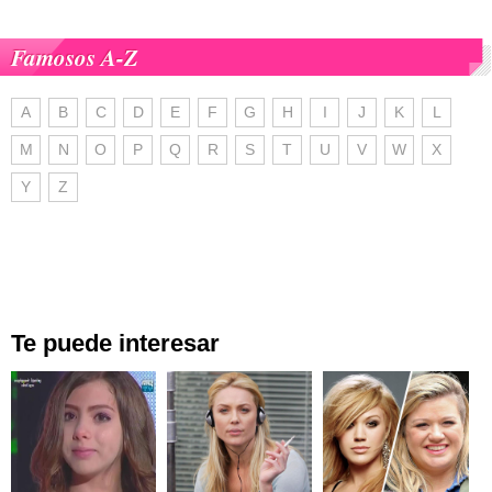
Famosos A-Z
A
B
C
D
E
F
G
H
I
J
K
L
M
N
O
P
Q
R
S
T
U
V
W
X
Y
Z
Te puede interesar