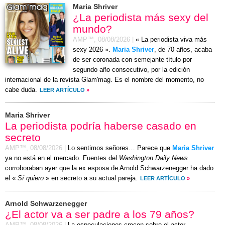
Maria Shriver
¿La periodista más sexy del
mundo?
AMP™,
08/08/2026
|
« La periodista viva más
sexy 2026 ».
Maria Shriver
, de 70 años, acaba
de ser coronada con semejante título por
segundo año consecutivo, por la edición
internacional de la revista Glam'mag. Es el nombre del momento, no
cabe duda.
LEER ARTÍCULO
»
Maria Shriver
La periodista podría haberse casado en
secreto
AMP™,
08/08/2026
|
Lo sentimos señores… Parece que
Maria Shriver
ya no está en el mercado. Fuentes del
Washington Daily News
corroboraban ayer que la ex esposa de Arnold Schwarzenegger ha dado
el «
Sí quiero
» en secreto a su actual pareja.
LEER ARTÍCULO
»
Arnold Schwarzenegger
¿El actor va a ser padre a los 79 años?
AMP™,
08/08/2026
|
La especulaciones crecen sobre el actor