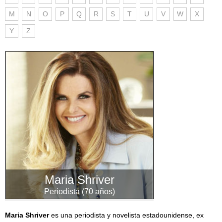
M
N
O
P
Q
R
S
T
U
V
W
X
Y
Z
Maria Shriver
Periodista (70 años)
Maria Shriver
es una periodista y novelista estadounidense, ex