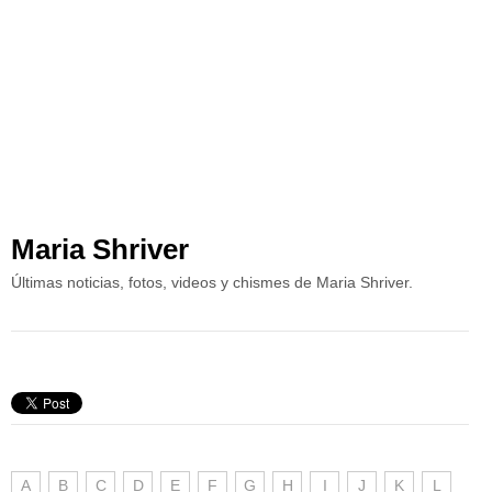
Maria Shriver
Últimas noticias, fotos, videos y chismes de Maria Shriver.
A
B
C
D
E
F
G
H
I
J
K
L