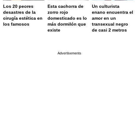
Los 20 peores
Esta cachorra de
Un culturista
desastres de la
zorro rojo
enano encuentra el
cirugía estética en
domesticado es lo
amor en un
los famosos
más dormilón que
transexual negro
existe
de casi 2 metros
page served in 0.001s (0,4)