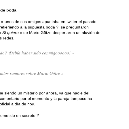
 de boda
» unos de sus amigos apuntaba en twitter el pasado
refieriendo a la supuesta boda ?, se preguntaron
 «
Sí quiero
» de Mario Götze despertaron un aluvión de
s redes.
ado? ¡Debía haber sido conmigoooooo! »
tantos rumores sobre Mario Götze »
e siendo un misterio por ahora, ya que nadie del
 comentario por el momento y la pareja tampoco ha
icial a día de hoy.
ometido en secreto ?