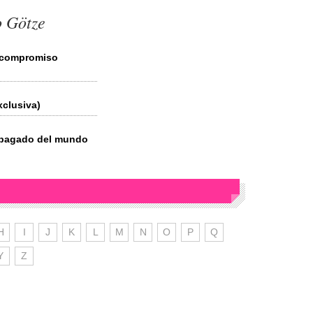
o Götze
u compromiso
xclusiva)
r pagado del mundo
H
I
J
K
L
M
N
O
P
Q
Y
Z