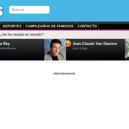
DEPORTES
CUMPLEAÑOS DE FAMOSOS
CONTACTO
¿Se ha casado en secreto?
3
a Rey
Jean-Claude Van Damme
z colombiana
actor belga
page served in 0.002s (0,4)