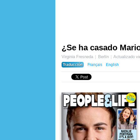
¿Se ha casado Mario
Virginia Fresneda
Berlín
Actualizado
vi
Traducción
Français
English