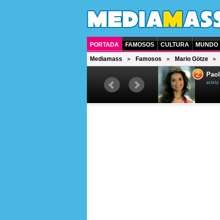
PORTADA
FAMOSOS
CULTURA
MUNDO
Mediamass
Famosos
Mario Götze
1
2
Drew Scott
Paol
actor y presentador de televisión
actri
canadiense