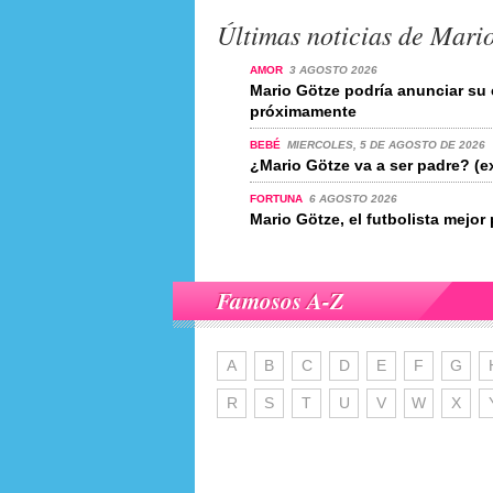
Últimas noticias de Mari
AMOR
3 AGOSTO 2026
Mario Götze podría anunciar s
próximamente
BEBÉ
MIERCOLES, 5 DE AGOSTO DE 2026
¿Mario Götze va a ser padre? (e
FORTUNA
6 AGOSTO 2026
Mario Götze, el futbolista mejo
Famosos A-Z
A
B
C
D
E
F
G
R
S
T
U
V
W
X