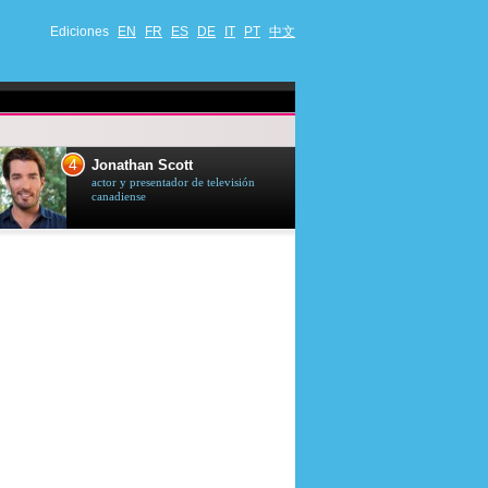
Ediciones
EN
FR
ES
DE
IT
PT
中文
4
5
Jonathan Scott
Céline Dion
actor y presentador de televisión
cantante quebequ
canadiense