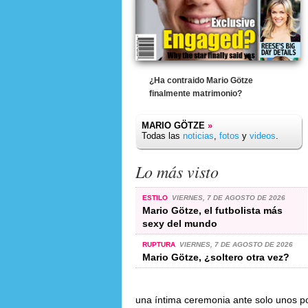
¿Ha contraido Mario Götze
finalmente matrimonio?
MARIO GÖTZE
»
Todas las
noticias
,
fotos
y
videos
.
Lo más visto
ESTILO
VIERNES, 7 DE AGOSTO DE 2026
Mario Götze, el futbolista más
sexy del mundo
RUPTURA
VIERNES, 7 DE AGOSTO DE 2026
Mario Götze, ¿soltero otra vez?
una íntima ceremonia ante solo unos po