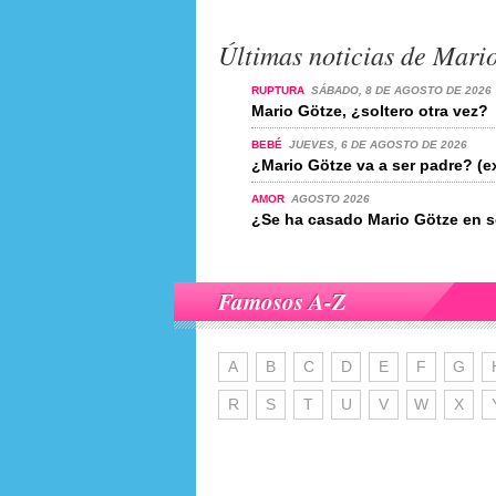
Últimas noticias de Mari
RUPTURA
SÁBADO, 8 DE AGOSTO DE 2026
Mario Götze, ¿soltero otra vez?
BEBÉ
JUEVES, 6 DE AGOSTO DE 2026
¿Mario Götze va a ser padre? (e
AMOR
AGOSTO 2026
¿Se ha casado Mario Götze en s
Famosos A-Z
A
B
C
D
E
F
G
R
S
T
U
V
W
X