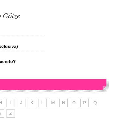
o Götze
xclusiva)
ecreto?
H
I
J
K
L
M
N
O
P
Q
Y
Z