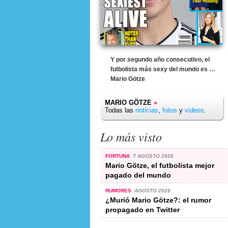
Y por segundo año consecutivo, el
futbolista más sexy del mundo es …
Mario Götze
MARIO GÖTZE
»
Todas las
noticias
,
fotos
y
videos
.
Lo más visto
FORTUNA
7 AGOSTO 2026
Mario Götze, el futbolista mejor
pagado del mundo
RUMORES
AGOSTO 2026
¿Murió Mario Götze?: el rumor
propagado en Twitter