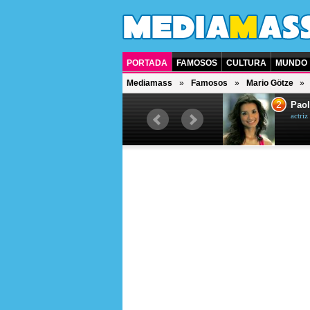
PORTADA
FAMOSOS
CULTURA
MUNDO
Mediamass
Famosos
Mario Götze
1
2
Drew Scott
Paol
actor y presentador de televisión
actri
canadiense