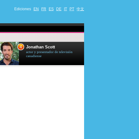
Ediciones
EN
FR
ES
DE
IT
PT
中文
4
5
Jonathan Scott
Céline Dion
actor y presentador de televisión
cantante quebequ
canadiense