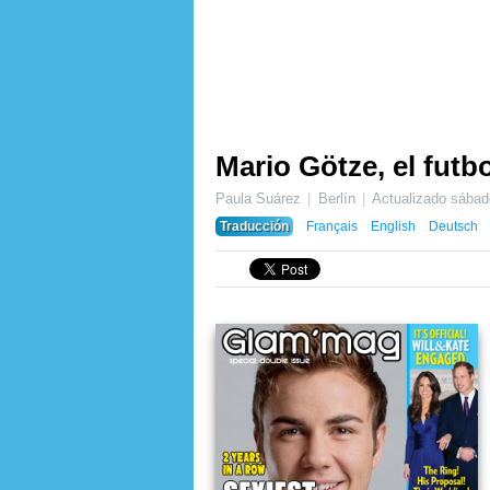
Mario Götze, el fut
Paula Suárez
Berlín
Actualizado
sábad
Traducción
Français
English
Deutsch