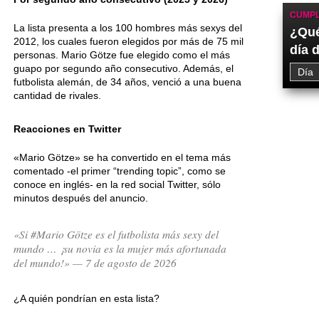
CUMPL
La lista presenta a los 100 hombres más sexys del
¿Qué
2012, los cuales fueron elegidos por más de 75 mil
día 
personas. Mario Götze fue elegido como el más
guapo por segundo año consecutivo. Además, el
futbolista alemán, de 34 años, venció a una buena
cantidad de rivales.
Reacciones en Twitter
«Mario Götze» se ha convertido en el tema más
comentado -el primer “trending topic”, como se
conoce en inglés- en la red social Twitter, sólo
minutos después del anuncio.
«Si #Mario Götze es el futbolista más sexy del
mundo … ¡su novia es la mujer más afortunada
del mundo!» — 7 de agosto de 2026
¿A quién pondrían en esta lista?