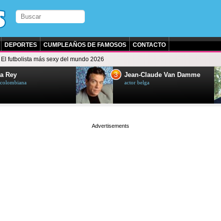
DEPORTES
CUMPLEAÑOS DE FAMOSOS
CONTACTO
El futbolista más sexy del mundo 2026
3
a Rey
Jean-Claude Van Damme
z colombiana
actor belga
page served in 0.001s (0,4)