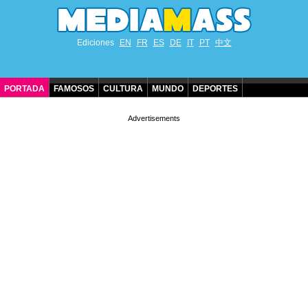
Ediciones
EN
FR
ES
DE
IT
PT
中文
PORTADA
FAMOSOS
CULTURA
MUNDO
DEPORTES
CUMPLEAÑOS DE FAMOSOS
CONTACTO