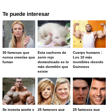
Te puede interesar
30 famosas que
Esta cachorra de
Cuerpo humano :
nunca creerías que
zorro rojo
Los 10 más
fuman
domesticado es lo
increíbles récords
más dormilón que
Guinness
existe
Se inyecta aceite y
25 famosos que
25 famosos que