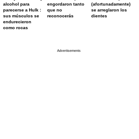
alcohol para
engordaron tanto
(afortunadamente)
parecerse a Hulk :
que no
se arreglaron los
sus músculos se
reconocerás
dientes
endurecieron
como rocas
page served in 0.001s (0,4)