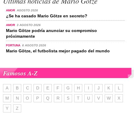
Últimas noticias de Mario Götze
AMOR
AGOSTO 2026
¿Se ha casado Mario Götze en secreto?
AMOR
3 AGOSTO 2026
Mario Götze podría anunciar su compromiso
próximamente
FORTUNA
6 AGOSTO 2026
Mario Götze, el futbolista mejor pagado del mundo
Famosos A-Z
A
B
C
D
E
F
G
H
I
J
K
L
M
N
O
P
Q
R
S
T
U
V
W
X
Y
Z