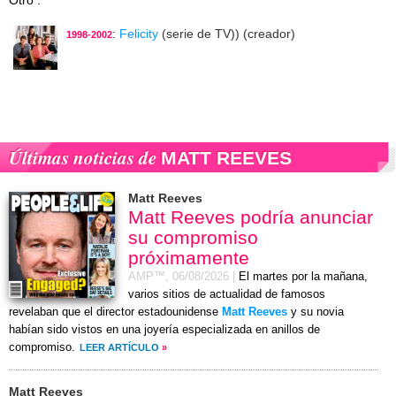
:
Felicity
(serie de TV)) (creador)
1998-2002
Últimas noticias de
MATT REEVES
Matt Reeves
Matt Reeves podría anunciar
su compromiso
próximamente
AMP™,
06/08/2026
|
El martes por la mañana,
varios sitios de actualidad de famosos
revelaban que el director estadounidense
Matt Reeves
y su novia
habían sido vistos en una joyería especializada en anillos de
compromiso.
LEER ARTÍCULO
»
Matt Reeves