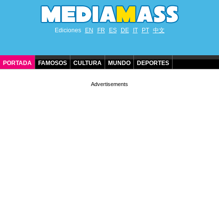
Ediciones
EN
FR
ES
DE
IT
PT
中文
PORTADA
FAMOSOS
CULTURA
MUNDO
DEPORTES
CUMPLEAÑOS DE FAMOSOS
CONTACTO