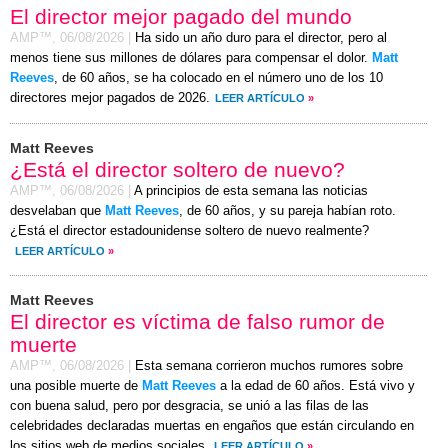
El director mejor pagado del mundo
AMP™,
06/08/2026
|
Ha sido un año duro para el director, pero al
menos tiene sus millones de dólares para compensar el dolor.
Matt
Reeves
, de 60 años, se ha colocado en el número uno de los 10
directores mejor pagados de 2026.
LEER ARTÍCULO
»
Matt Reeves
¿Está el director soltero de nuevo?
AMP™,
06/08/2026
|
A principios de esta semana las noticias
desvelaban que
Matt Reeves
, de 60 años, y su pareja habían roto.
¿Está el director estadounidense soltero de nuevo realmente?
LEER ARTÍCULO
»
Matt Reeves
El director es víctima de falso rumor de
muerte
AMP™,
06/08/2026
|
Esta semana corrieron muchos rumores sobre
una posible muerte de
Matt Reeves
a la edad de 60 años. Está vivo y
con buena salud, pero por desgracia, se unió a las filas de las
celebridades declaradas muertas en engaños que están circulando en
los sitios web de medios sociales.
LEER ARTÍCULO
»