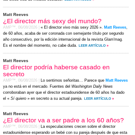
Matt Reeves
¿El director más sexy del mundo?
AMP™,
06/08/2026
|
« El director vivo más sexy 2026 ».
Matt Reeves
,
de 60 años, acaba de ser coronada con semejante título por segundo
año consecutivo, por la edición internacional de la revista Glam'mag.
Es el nombre del momento, no cabe duda.
LEER ARTÍCULO
»
Matt Reeves
El director podría haberse casado en
secreto
AMP™,
06/08/2026
|
Lo sentimos señoritas… Parece que
Matt Reeves
ya no está en el mercado. Fuentes del
Washington Daily News
corroboraban ayer que el director estadounidense de 60 años ha dado
el «
Sí quiero
» en secreto a su actual pareja.
LEER ARTÍCULO
»
Matt Reeves
¿El director va a ser padre a los 60 años?
AMP™,
06/08/2026
|
La especulaciones crecen sobre el director
estadounidense esperando un bebé con su pareja después de que esta