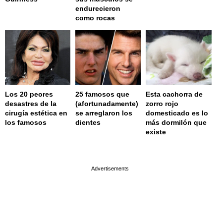
endurecieron
como rocas
Los 20 peores
25 famosos que
Esta cachorra de
desastres de la
(afortunadamente)
zorro rojo
cirugía estética en
se arreglaron los
domesticado es lo
los famosos
dientes
más dormilón que
existe
page served in 0.001s (0,4)