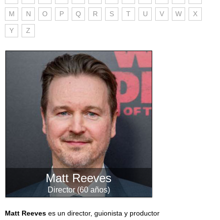
M
N
O
P
Q
R
S
T
U
V
W
X
Y
Z
Matt Reeves
Director (60 años)
Matt Reeves
es un director, guionista y productor