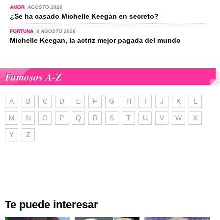
AMOR
AGOSTO 2026
¿Se ha casado Michelle Keegan en secreto?
FORTUNA
6 AGOSTO 2026
Michelle Keegan, la actriz mejor pagada del mundo
Famosos A-Z
A
B
C
D
E
F
G
H
I
J
K
L
M
N
O
P
Q
R
S
T
U
V
W
X
Y
Z
Te puede interesar