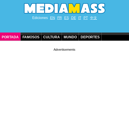
Ediciones
EN
FR
ES
DE
IT
PT
中文
PORTADA
FAMOSOS
CULTURA
MUNDO
DEPORTES
CUMPLEAÑOS DE FAMOSOS
CONTACTO