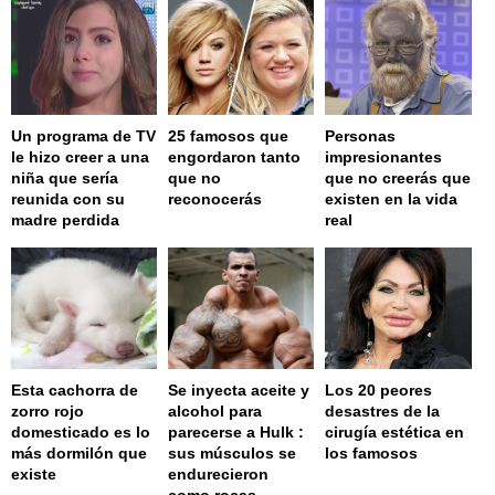
Un programa de TV
25 famosos que
Personas
le hizo creer a una
engordaron tanto
impresionantes
niña que sería
que no
que no creerás que
reunida con su
reconocerás
existen en la vida
madre perdida
real
Esta cachorra de
Se inyecta aceite y
Los 20 peores
zorro rojo
alcohol para
desastres de la
domesticado es lo
parecerse a Hulk :
cirugía estética en
más dormilón que
sus músculos se
los famosos
existe
endurecieron