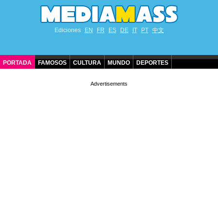
Ediciones
EN
FR
ES
DE
IT
PT
中文
PORTADA
FAMOSOS
CULTURA
MUNDO
DEPORTES
CUMPLEAÑOS DE FAMOSOS
CONTACTO