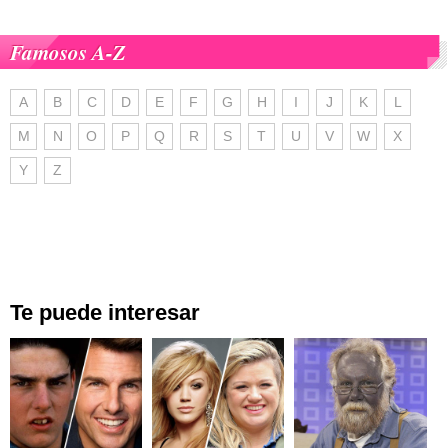
Famosos A-Z
A
B
C
D
E
F
G
H
I
J
K
L
M
N
O
P
Q
R
S
T
U
V
W
X
Y
Z
Te puede interesar