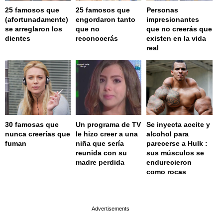
25 famosos que
25 famosos que
Personas
(afortunadamente)
engordaron tanto
impresionantes
se arreglaron los
que no
que no creerás que
dientes
reconocerás
existen en la vida
real
30 famosas que
Un programa de TV
Se inyecta aceite y
nunca creerías que
le hizo creer a una
alcohol para
fuman
niña que sería
parecerse a Hulk :
reunida con su
sus músculos se
madre perdida
endurecieron
como rocas
page served in 0.003s (0,4)