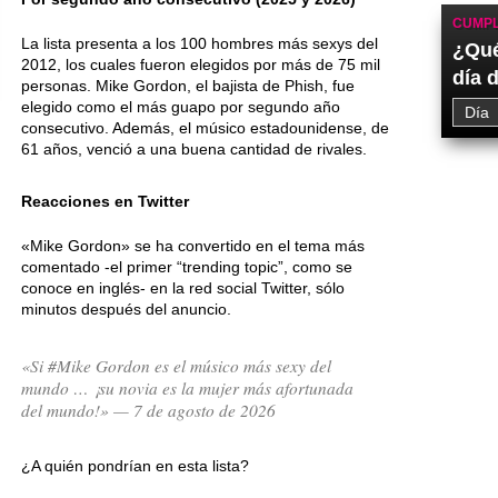
CUMPL
La lista presenta a los 100 hombres más sexys del
¿Qué
2012, los cuales fueron elegidos por más de 75 mil
día 
personas. Mike Gordon, el bajista de Phish, fue
elegido como el más guapo por segundo año
consecutivo. Además, el músico estadounidense, de
61 años, venció a una buena cantidad de rivales.
Reacciones en Twitter
«Mike Gordon» se ha convertido en el tema más
comentado -el primer “trending topic”, como se
conoce en inglés- en la red social Twitter, sólo
minutos después del anuncio.
«Si #Mike Gordon es el músico más sexy del
mundo … ¡su novia es la mujer más afortunada
del mundo!» — 7 de agosto de 2026
¿A quién pondrían en esta lista?