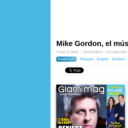
Mike Gordon, el mú
Paula Suárez
Washington
Actualizado
Traducción
Français
English
Deutsch