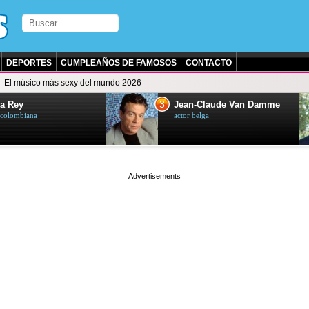
DEPORTES
CUMPLEAÑOS DE FAMOSOS
CONTACTO
El músico más sexy del mundo 2026
3
a Rey
Jean-Claude Van Damme
z colombiana
actor belga
page served in 0.002s (0,4)