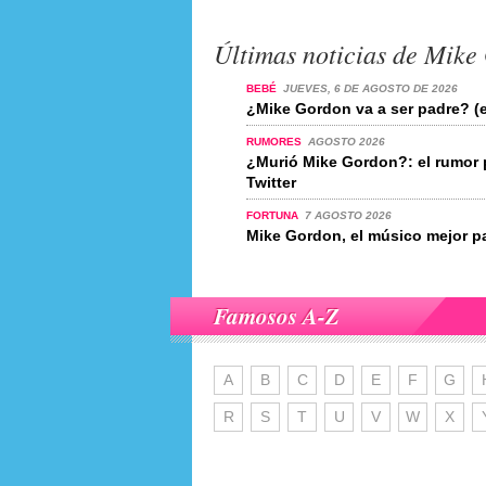
Últimas noticias de Mike
BEBÉ
JUEVES, 6 DE AGOSTO DE 2026
¿Mike Gordon va a ser padre? (e
RUMORES
AGOSTO 2026
¿Murió Mike Gordon?: el rumor
Twitter
FORTUNA
7 AGOSTO 2026
Mike Gordon, el músico mejor 
Famosos A-Z
A
B
C
D
E
F
G
R
S
T
U
V
W
X