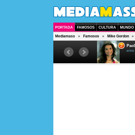
PORTADA
FAMOSOS
CULTURA
MUNDO
Mediamass
Famosos
Mike Gordon
1
2
Drew Scott
Paol
actor y presentador de televisión
actri
canadiense