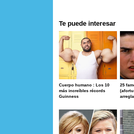
Te puede interesar
Cuerpo humano : Los 10
25 fam
más increíbles récords
(afort
Guinness
arregl