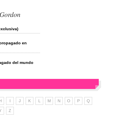
 Gordon
xclusiva)
 propagado en
pagado del mundo
H
I
J
K
L
M
N
O
P
Q
Y
Z