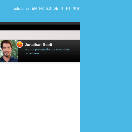
Ediciones
EN
FR
ES
DE
IT
PT
中文
4
5
Jonathan Scott
Céline Dion
actor y presentador de televisión
cantante quebequ
canadiense