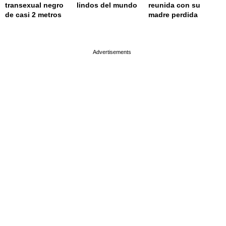
transexual negro
lindos del mundo
reunida con su
de casi 2 metros
madre perdida
page served in 0.001s (0,4)