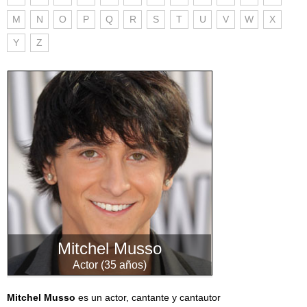
M
N
O
P
Q
R
S
T
U
V
W
X
Y
Z
Mitchel Musso
Actor (35 años)
Mitchel Musso
es un actor, cantante y cantautor