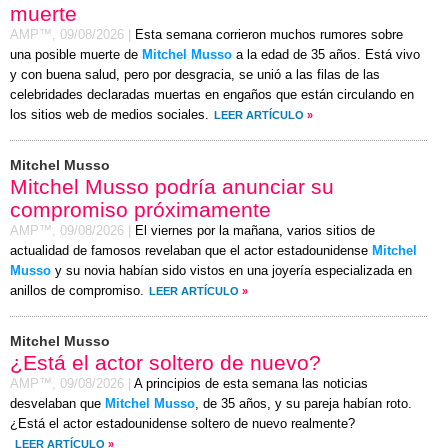
muerte
AMP™,
09/08/2026
|
Esta semana corrieron muchos rumores sobre
una posible muerte de
Mitchel Musso
a la edad de 35 años. Está vivo
y con buena salud, pero por desgracia, se unió a las filas de las
celebridades declaradas muertas en engaños que están circulando en
los sitios web de medios sociales.
LEER ARTÍCULO
»
Mitchel Musso
Mitchel Musso podría anunciar su
compromiso próximamente
AMP™,
09/08/2026
|
El viernes por la mañana, varios sitios de
actualidad de famosos revelaban que el actor estadounidense
Mitchel
Musso
y su novia habían sido vistos en una joyería especializada en
anillos de compromiso.
LEER ARTÍCULO
»
Mitchel Musso
¿Está el actor soltero de nuevo?
AMP™,
09/08/2026
|
A principios de esta semana las noticias
desvelaban que
Mitchel Musso
, de 35 años, y su pareja habían roto.
¿Está el actor estadounidense soltero de nuevo realmente?
LEER ARTÍCULO
»