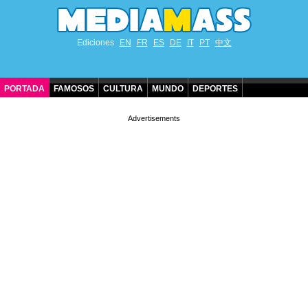
Ediciones
EN
FR
ES
DE
IT
PT
中文
PORTADA
FAMOSOS
CULTURA
MUNDO
DEPORTES
CUMPLEAÑOS DE FAMOSOS
CONTACTO