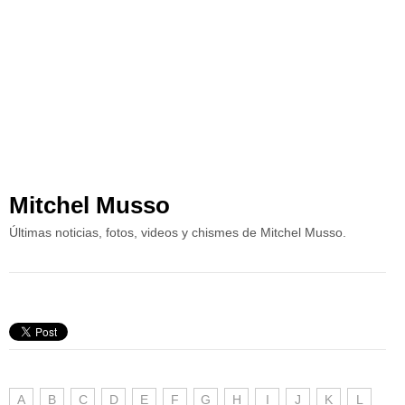
Mitchel Musso
Últimas noticias, fotos, videos y chismes de Mitchel Musso.
A
B
C
D
E
F
G
H
I
J
K
L