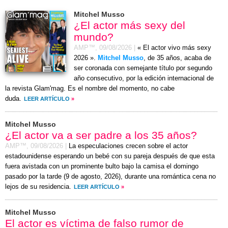
Mitchel Musso
¿El actor más sexy del
mundo?
AMP™,
09/08/2026
|
« El actor vivo más sexy
2026 ».
Mitchel Musso
, de 35 años, acaba de
ser coronada con semejante título por segundo
año consecutivo, por la edición internacional de
la revista Glam'mag. Es el nombre del momento, no cabe
duda.
LEER ARTÍCULO
»
Mitchel Musso
¿El actor va a ser padre a los 35 años?
AMP™,
09/08/2026
|
La especulaciones crecen sobre el actor
estadounidense esperando un bebé con su pareja después de que esta
fuera avistada con un prominente bulto bajo la camisa el
domingo
pasado por la tarde (
9 de agosto, 2026
), durante una romántica cena no
lejos de su residencia.
LEER ARTÍCULO
»
Mitchel Musso
El actor es víctima de falso rumor de