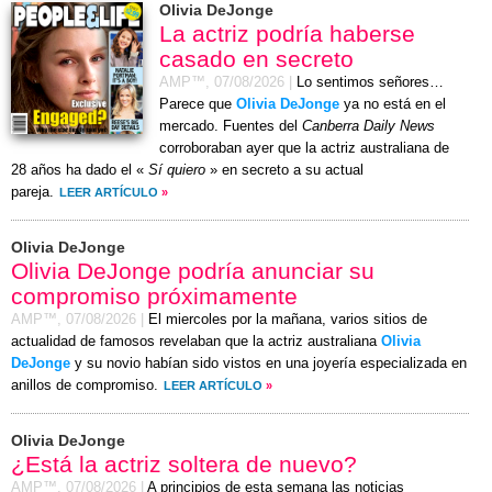
Olivia DeJonge
La actriz podría haberse
casado en secreto
AMP™,
07/08/2026
|
Lo sentimos señores…
Parece que
Olivia DeJonge
ya no está en el
mercado. Fuentes del
Canberra Daily News
corroboraban ayer que la actriz australiana de
28 años ha dado el «
Sí quiero
» en secreto a su actual
pareja.
LEER ARTÍCULO
»
Olivia DeJonge
Olivia DeJonge podría anunciar su
compromiso próximamente
AMP™,
07/08/2026
|
El miercoles por la mañana, varios sitios de
actualidad de famosos revelaban que la actriz australiana
Olivia
DeJonge
y su novio habían sido vistos en una joyería especializada en
anillos de compromiso.
LEER ARTÍCULO
»
Olivia DeJonge
¿Está la actriz soltera de nuevo?
AMP™,
07/08/2026
|
A principios de esta semana las noticias