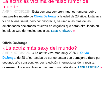
La actriz es víctima de falso rumor de
muerte
AMP™,
07/08/2026
|
Esta semana corrieron muchos rumores sobre
una posible muerte de
Olivia DeJonge
a la edad de 28 años. Está viva
y con buena salud, pero por desgracia, se unió a las filas de las
celebridades declaradas muertas en engaños que están circulando en
los sitios web de medios sociales.
LEER ARTÍCULO
»
Olivia DeJonge
¿La actriz más sexy del mundo?
AMP™,
07/08/2026
|
« La actriz viva más sexy 2026 ».
Olivia
DeJonge
, de 28 años, acaba de ser coronada con semejante título por
segundo año consecutivo, por la edición internacional de la revista
Glam'mag. Es el nombre del momento, no cabe duda.
LEER ARTÍCULO
»