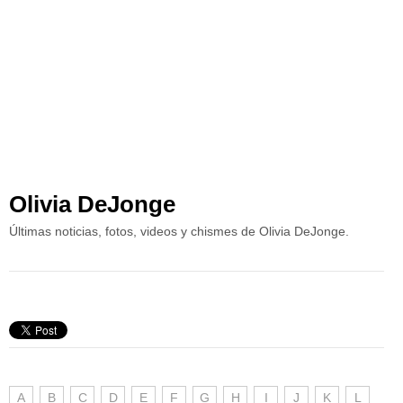
Olivia DeJonge
Últimas noticias, fotos, videos y chismes de Olivia DeJonge.
A
B
C
D
E
F
G
H
I
J
K
L