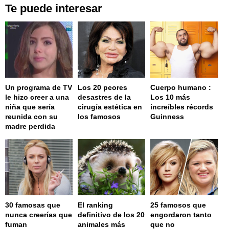
Te puede interesar
Un programa de TV
Los 20 peores
Cuerpo humano :
le hizo creer a una
desastres de la
Los 10 más
niña que sería
cirugía estética en
increíbles récords
reunida con su
los famosos
Guinness
madre perdida
30 famosas que
El ranking
25 famosos que
nunca creerías que
definitivo de los 20
engordaron tanto
fuman
animales más
que no