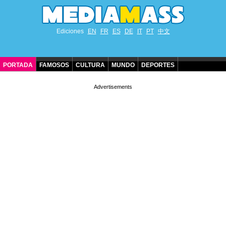
Ediciones
EN
FR
ES
DE
IT
PT
中文
PORTADA
FAMOSOS
CULTURA
MUNDO
DEPORTES
CUMPLEAÑOS DE FAMOSOS
CONTACTO