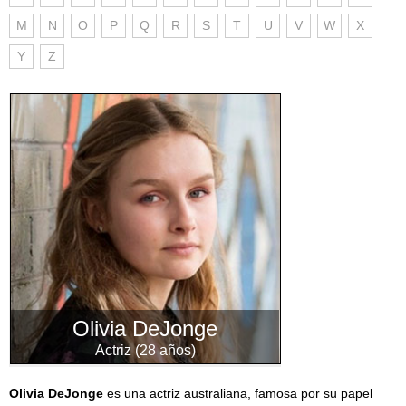
M
N
O
P
Q
R
S
T
U
V
W
X
Y
Z
Olivia DeJonge
Actriz (28 años)
Olivia DeJonge
es una actriz australiana, famosa por su papel