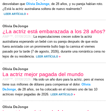
desvelaban que
Olivia DeJonge
, de 28 años, y su pareja habían roto.
¿Está la actriz australiana soltera de nuevo realmente?
LEER ARTÍCULO
»
Olivia DeJonge
¿La actriz está embarazada a los 28 años?
AMP™,
07/08/2026
|
La especulaciones crecen sobre la actriz
australiana esperando un bebé con su pareja después de que esta
fuera avistada con un prominente bulto bajo la camisa el
viernes
pasado por la tarde (
7 de agosto, 2026
), durante una romántica cena no
lejos de su residencia.
LEER ARTÍCULO
»
Olivia DeJonge
La actriz mejor pagada del mundo
AMP™,
07/08/2026
|
Ha sido un año duro para la actriz, pero al menos
tiene sus millones de dólares para compensar el dolor.
Olivia
DeJonge
, de 28 años, se ha colocado en el número uno de las 10
actrices mejor pagadas de 2026.
LEER ARTÍCULO
»
Olivia DeJonge