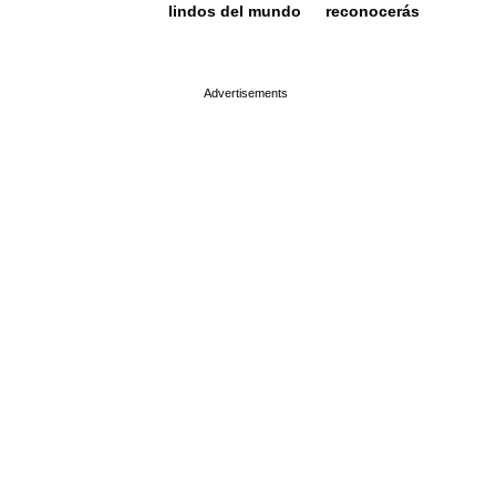
lindos del mundo
reconocerás
page served in 0.002s (0,4)