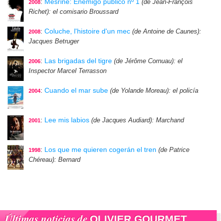
:
Mesrine: Enemigo público nº 1
(de Jean-François
2008
Richet)
: el comisario Broussard
:
Coluche, l'histoire d'un mec
(de Antoine de Caunes)
:
2008
Jacques Betruger
:
Las brigadas del tigre
(de Jérôme Cornuau)
: el
2006
Inspector Marcel Terrasson
:
Cuando el mar sube
(de Yolande Moreau)
: el policía
2004
:
Lee mis labios
(de Jacques Audiard)
: Marchand
2001
:
Los que me quieren cogerán el tren
(de Patrice
1998
Chéreau)
: Bernard
Últimas noticias de
OLIVIER GOURMET