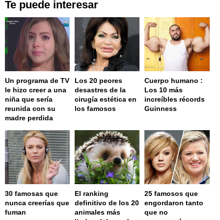
Te puede interesar
Un programa de TV
Los 20 peores
Cuerpo humano :
le hizo creer a una
desastres de la
Los 10 más
niña que sería
cirugía estética en
increíbles récords
reunida con su
los famosos
Guinness
madre perdida
30 famosas que
El ranking
25 famosos que
nunca creerías que
definitivo de los 20
engordaron tanto
fuman
animales más
que no