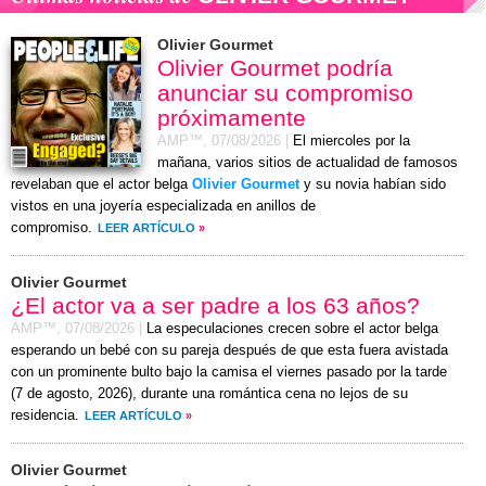
Olivier Gourmet
Olivier Gourmet podría
anunciar su compromiso
próximamente
AMP™,
07/08/2026
|
El miercoles por la
mañana, varios sitios de actualidad de famosos
revelaban que el actor belga
Olivier Gourmet
y su novia habían sido
vistos en una joyería especializada en anillos de
compromiso.
LEER ARTÍCULO
»
Olivier Gourmet
¿El actor va a ser padre a los 63 años?
AMP™,
07/08/2026
|
La especulaciones crecen sobre el actor belga
esperando un bebé con su pareja después de que esta fuera avistada
con un prominente bulto bajo la camisa el
viernes
pasado por la tarde
(
7 de agosto, 2026
), durante una romántica cena no lejos de su
residencia.
LEER ARTÍCULO
»
Olivier Gourmet