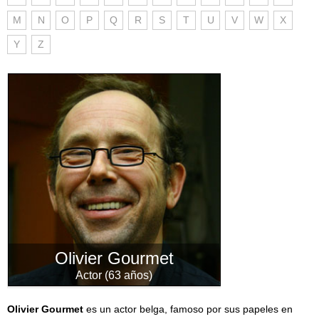
M
N
O
P
Q
R
S
T
U
V
W
X
Y
Z
Olivier Gourmet
Actor (63 años)
Olivier Gourmet
es un actor belga, famoso por sus papeles en