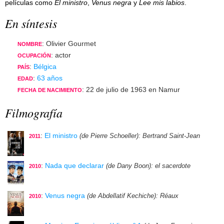
películas como
El ministro
,
Venus negra
y
Lee mis labios
.
En síntesis
: Olivier Gourmet
NOMBRE
: actor
OCUPACIÓN
:
Bélgica
PAÍS
:
63 años
EDAD
: 22 de julio de 1963 en Namur
FECHA DE NACIMIENTO
Filmografía
:
El ministro
(de Pierre Schoeller)
: Bertrand Saint-Jean
2011
:
Nada que declarar
(de Dany Boon)
: el sacerdote
2010
:
Venus negra
(de Abdellatif Kechiche)
: Réaux
2010