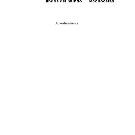
lindos del mundo
reconocerás
page served in 0.002s (0,4)