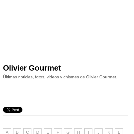
Olivier Gourmet
Últimas noticias, fotos, videos y chismes de Olivier Gourmet.
A
B
C
D
E
F
G
H
I
J
K
L