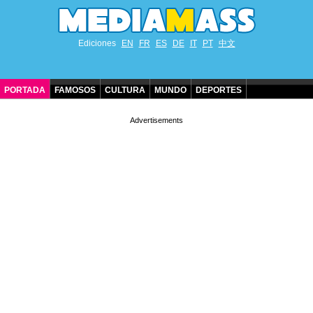
Ediciones
EN
FR
ES
DE
IT
PT
中文
PORTADA
FAMOSOS
CULTURA
MUNDO
DEPORTES
CUMPLEAÑOS DE FAMOSOS
CONTACTO