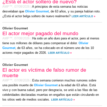
¿Está el actor soltero de nuevo?
AMP™,
07/08/2026
|
A principios de esta semana las noticias
desvelaban que
Olivier Gourmet
, de 63 años, y su pareja habían roto.
¿Está el actor belga soltero de nuevo realmente?
LEER ARTÍCULO
»
Olivier Gourmet
El actor mejor pagado del mundo
AMP™,
07/08/2026
|
Ha sido un año duro para el actor, pero al menos
tiene sus millones de dólares para compensar el dolor.
Olivier
Gourmet
, de 63 años, se ha colocado en el número uno de los 10
actores mejor pagados de 2026.
LEER ARTÍCULO
»
Olivier Gourmet
El actor es víctima de falso rumor de
muerte
AMP™,
07/08/2026
|
Esta semana corrieron muchos rumores sobre
una posible muerte de
Olivier Gourmet
a la edad de 63 años. Está
vivo y con buena salud, pero por desgracia, se unió a las filas de las
celebridades declaradas muertas en engaños que están circulando en
los sitios web de medios sociales.
LEER ARTÍCULO
»