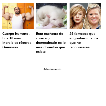
Cuerpo humano :
Esta cachorra de
25 famosos que
Los 10 más
zorro rojo
engordaron tanto
increíbles récords
domesticado es lo
que no
Guinness
más dormilón que
reconocerás
existe
page served in 0.001s (0,4)