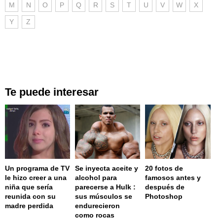
M
N
O
P
Q
R
S
T
U
V
W
X
Y
Z
Te puede interesar
Un programa de TV
Se inyecta aceite y
20 fotos de
le hizo creer a una
alcohol para
famosos antes y
niña que sería
parecerse a Hulk :
después de
reunida con su
sus músculos se
Photoshop
madre perdida
endurecieron
como rocas