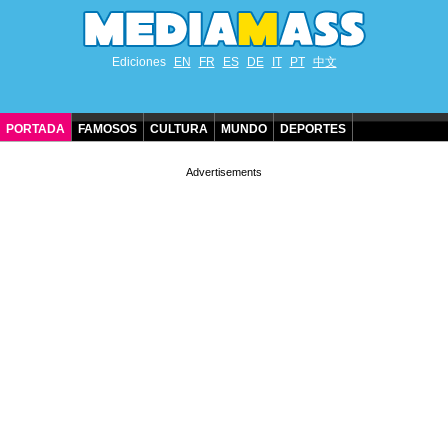
Ediciones
EN
FR
ES
DE
IT
PT
中文
PORTADA
FAMOSOS
CULTURA
MUNDO
DEPORTES
CUMPLEAÑOS DE FAMOSOS
CONTACTO