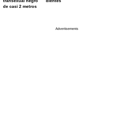
transexual negro
dientes
de casi 2 metros
page served in 0.002s (0,4)