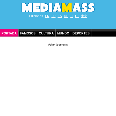
Ediciones
EN
FR
ES
DE
IT
PT
中文
PORTADA
FAMOSOS
CULTURA
MUNDO
DEPORTES
CUMPLEAÑOS DE FAMOSOS
CONTACTO