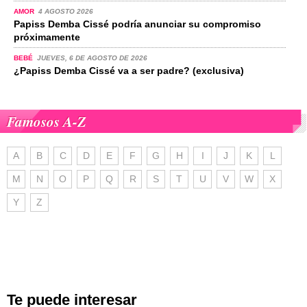
AMOR
4 AGOSTO 2026
Papiss Demba Cissé podría anunciar su compromiso
próximamente
BEBÉ
JUEVES, 6 DE AGOSTO DE 2026
¿Papiss Demba Cissé va a ser padre? (exclusiva)
Famosos A-Z
A
B
C
D
E
F
G
H
I
J
K
L
M
N
O
P
Q
R
S
T
U
V
W
X
Y
Z
Te puede interesar