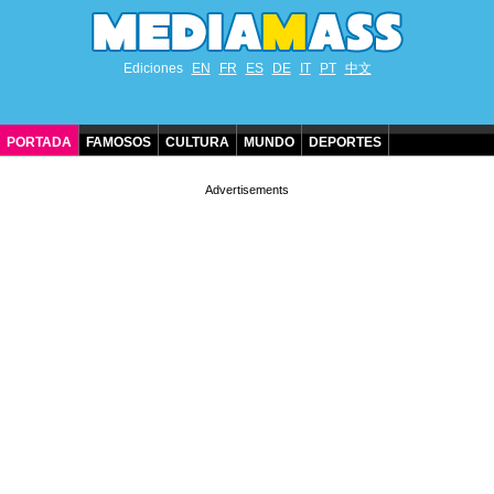
Ediciones
EN
FR
ES
DE
IT
PT
中文
PORTADA
FAMOSOS
CULTURA
MUNDO
DEPORTES
CUMPLEAÑOS DE FAMOSOS
CONTACTO