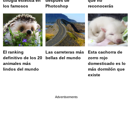
cirugía estética en
después de
que no
los famosos
Photoshop
reconocerás
El ranking
Las carreteras más
Esta cachorra de
definitivo de los 20
bellas del mundo
zorro rojo
animales más
domesticado es lo
lindos del mundo
más dormilón que
existe
page served in 0.001s (0,4)