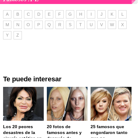
A
B
C
D
E
F
G
H
I
J
K
L
M
N
O
P
Q
R
S
T
U
V
W
X
Y
Z
Te puede interesar
Los 20 peores
20 fotos de
25 famosos que
desastres de la
famosos antes y
engordaron tanto