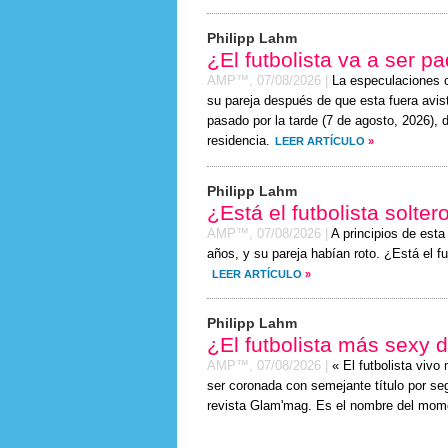
Philipp Lahm
¿El futbolista va a ser p
AMP™,
07/08/2026
|
La especulaciones c
su pareja después de que esta fuera avis
pasado por la tarde (
7 de agosto, 2026
), 
residencia.
LEER ARTÍCULO
»
Philipp Lahm
¿Está el futbolista solte
AMP™,
07/08/2026
|
A principios de est
años, y su pareja habían roto. ¿Está el f
LEER ARTÍCULO
»
Philipp Lahm
¿El futbolista más sexy
AMP™,
07/08/2026
|
« El futbolista viv
ser coronada con semejante título por seg
revista Glam'mag. Es el nombre del mom