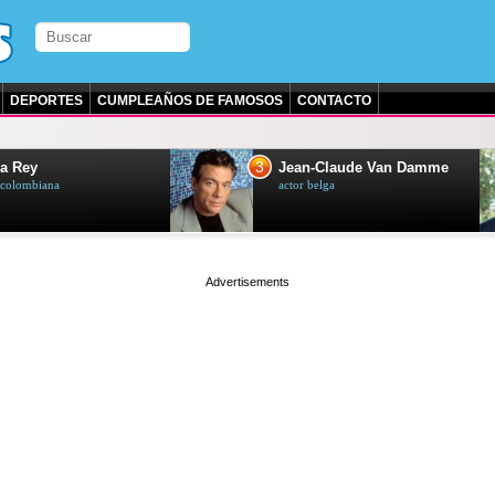
DEPORTES
CUMPLEAÑOS DE FAMOSOS
CONTACTO
3
a Rey
Jean-Claude Van Damme
z colombiana
actor belga
page served in 0.002s (0,5)