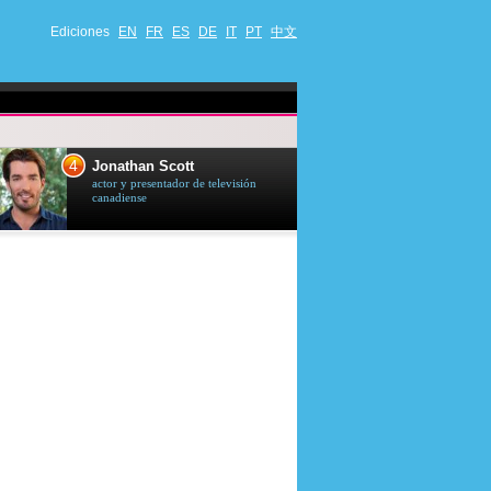
Ediciones
EN
FR
ES
DE
IT
PT
中文
4
5
Jonathan Scott
Céline Dion
actor y presentador de televisión
cantante quebequ
canadiense