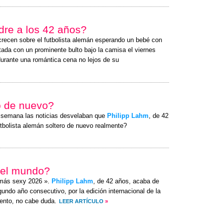
adre a los 42 años?
recen sobre el futbolista alemán esperando un bebé con
tada con un prominente bulto bajo la camisa el
viernes
durante una romántica cena no lejos de su
ro de nuevo?
a semana las noticias desvelaban que
Philipp Lahm
, de 42
utbolista alemán soltero de nuevo realmente?
 del mundo?
o más sexy 2026 ».
Philipp Lahm
, de 42 años, acaba de
undo año consecutivo, por la edición internacional de la
ento, no cabe duda.
LEER ARTÍCULO
»