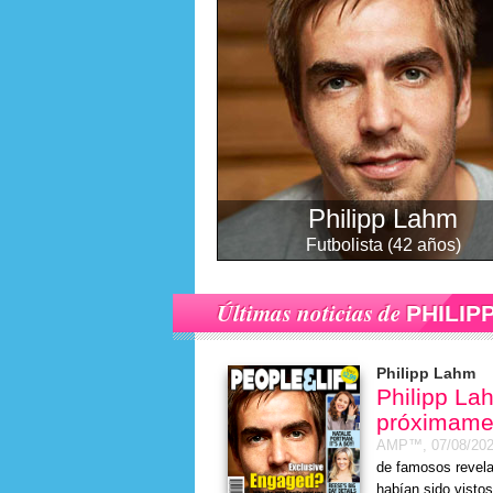
Philipp Lahm
Futbolista (42 años)
Últimas noticias de
PHILIP
Philipp Lahm
Philipp La
próximame
AMP™,
07/08/20
de famosos revela
habían sido vistos