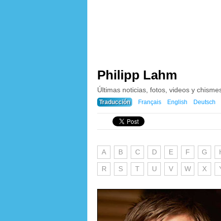
Philipp Lahm
Últimas noticias, fotos, videos y chism
Traducción
Français
English
Deutsch
A
B
C
D
E
F
G
R
S
T
U
V
W
X