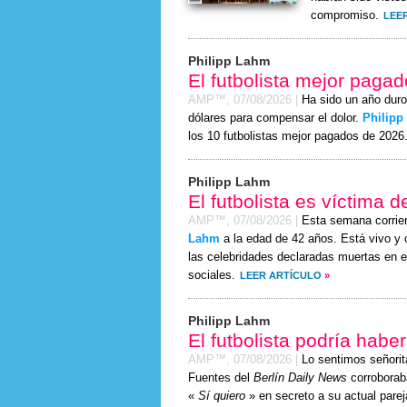
compromiso.
LEE
Philipp Lahm
El futbolista mejor paga
AMP™,
07/08/2026
|
Ha sido un año duro 
dólares para compensar el dolor.
Philipp
los 10 futbolistas mejor pagados de 2026
Philipp Lahm
El futbolista es víctima 
AMP™,
07/08/2026
|
Esta semana corrie
Lahm
a la edad de 42 años. Está vivo y c
las celebridades declaradas muertas en e
sociales.
LEER ARTÍCULO
»
Philipp Lahm
El futbolista podría hab
AMP™,
07/08/2026
|
Lo sentimos señor
Fuentes del
Berlín Daily News
corroboraba
«
Sí quiero
» en secreto a su actual parej