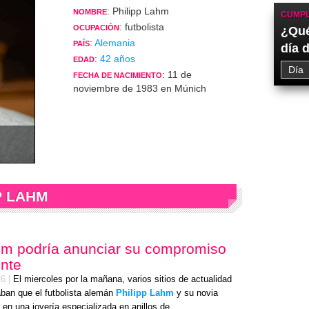
: Philipp Lahm
NOMBRE
CUMPL
: futbolista
OCUPACIÓN
¿Qué
:
Alemania
PAÍS
día 
:
42 años
EDAD
: 11 de
FECHA DE NACIMIENTO
noviembre de 1983 en Múnich
P LAHM
hm podría anunciar su compromiso
nte
26
|
El miercoles por la mañana, varios sitios de actualidad
ban que el futbolista alemán
Philipp Lahm
y su novia
 en una joyería especializada en anillos de