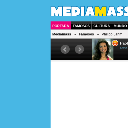
PORTADA
FAMOSOS
CULTURA
MUNDO
Mediamass
Famosos
Philipp Lahm
1
2
Drew Scott
Paol
actor y presentador de televisión
actri
canadiense