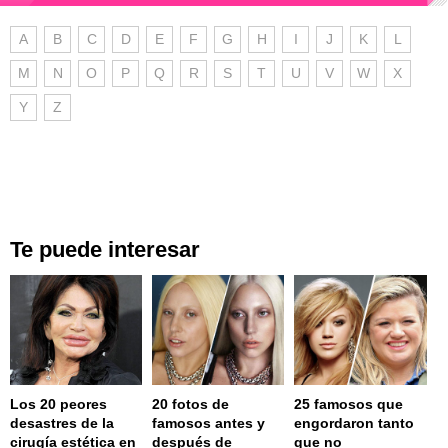
A
B
C
D
E
F
G
H
I
J
K
L
M
N
O
P
Q
R
S
T
U
V
W
X
Y
Z
Te puede interesar
Los 20 peores
20 fotos de
25 famosos que
desastres de la
famosos antes y
engordaron tanto
cirugía estética en
después de
que no