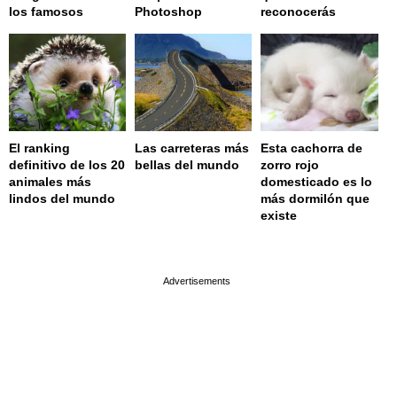
los famosos
Photoshop
reconocerás
El ranking
Las carreteras más
Esta cachorra de
definitivo de los 20
bellas del mundo
zorro rojo
animales más
domesticado es lo
lindos del mundo
más dormilón que
existe
page served in 0.001s (0,4)