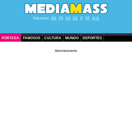
Ediciones
EN
FR
ES
DE
IT
PT
中文
PORTADA
FAMOSOS
CULTURA
MUNDO
DEPORTES
CUMPLEAÑOS DE FAMOSOS
CONTACTO