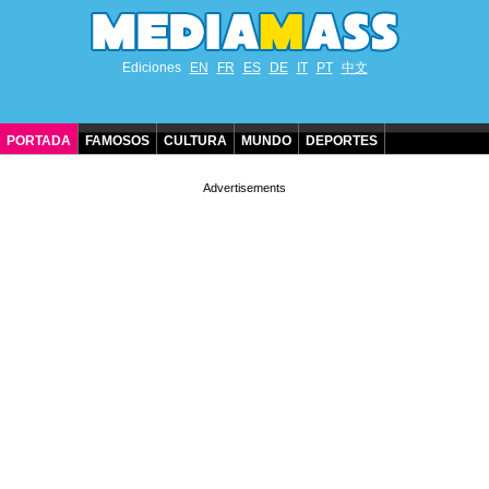
Ediciones
EN
FR
ES
DE
IT
PT
中文
PORTADA
FAMOSOS
CULTURA
MUNDO
DEPORTES
CUMPLEAÑOS DE FAMOSOS
CONTACTO