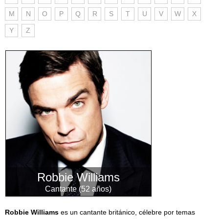
M
N
O
P
Q
R
S
T
U
V
W
X
Y
Z
Robbie Williams
Cantante (52 años)
Robbie Williams
es un cantante británico, célebre por temas