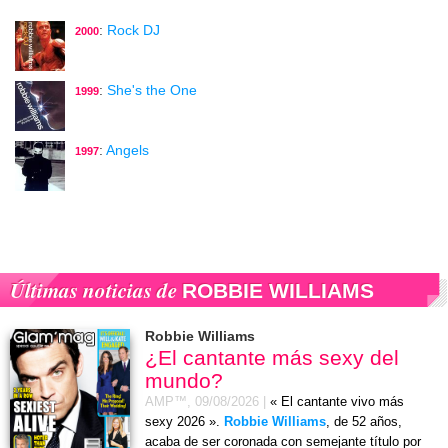
:
Rock DJ
2000
:
She's the One
1999
:
Angels
1997
Últimas noticias de
ROBBIE WILLIAMS
Robbie Williams
¿El cantante más sexy del
mundo?
AMP™,
09/08/2026
|
« El cantante vivo más
sexy 2026 ».
Robbie Williams
, de 52 años,
acaba de ser coronada con semejante título por