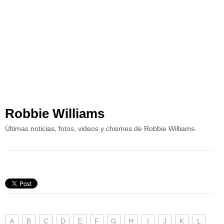
Robbie Williams
Últimas noticias, fotos, videos y chismes de Robbie Williams.
A
B
C
D
E
F
G
H
I
J
K
L