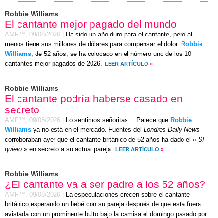
Robbie Williams
El cantante mejor pagado del mundo
AMP™,
09/08/2026
|
Ha sido un año duro para el cantante, pero al
menos tiene sus millones de dólares para compensar el dolor.
Robbie
Williams
, de 52 años, se ha colocado en el número uno de los 10
cantantes mejor pagados de 2026.
LEER ARTÍCULO
»
Robbie Williams
El cantante podría haberse casado en
secreto
AMP™,
09/08/2026
|
Lo sentimos señoritas… Parece que
Robbie
Williams
ya no está en el mercado. Fuentes del
Londres Daily News
corroboraban ayer que el cantante británico de 52 años ha dado el «
Sí
quiero
» en secreto a su actual pareja.
LEER ARTÍCULO
»
Robbie Williams
¿El cantante va a ser padre a los 52 años?
AMP™,
09/08/2026
|
La especulaciones crecen sobre el cantante
británico esperando un bebé con su pareja después de que esta fuera
avistada con un prominente bulto bajo la camisa el
domingo
pasado por