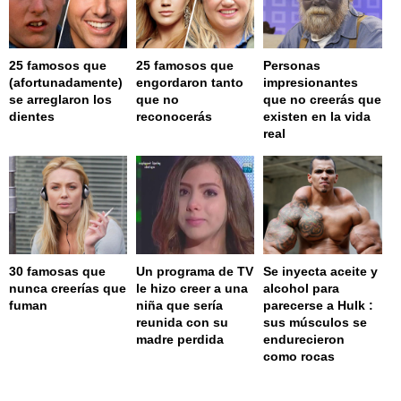
25 famosos que
25 famosos que
Personas
(afortunadamente)
engordaron tanto
impresionantes
se arreglaron los
que no
que no creerás que
dientes
reconocerás
existen en la vida
real
30 famosas que
Un programa de TV
Se inyecta aceite y
nunca creerías que
le hizo creer a una
alcohol para
fuman
niña que sería
parecerse a Hulk :
reunida con su
sus músculos se
madre perdida
endurecieron
como rocas
page served in 0.002s (0,4)