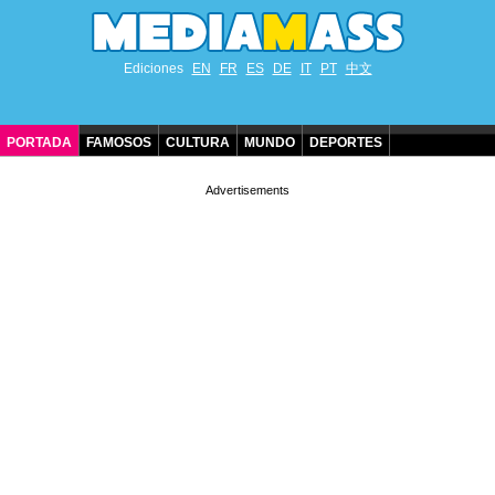
Ediciones
EN
FR
ES
DE
IT
PT
中文
PORTADA
FAMOSOS
CULTURA
MUNDO
DEPORTES
CUMPLEAÑOS DE FAMOSOS
CONTACTO