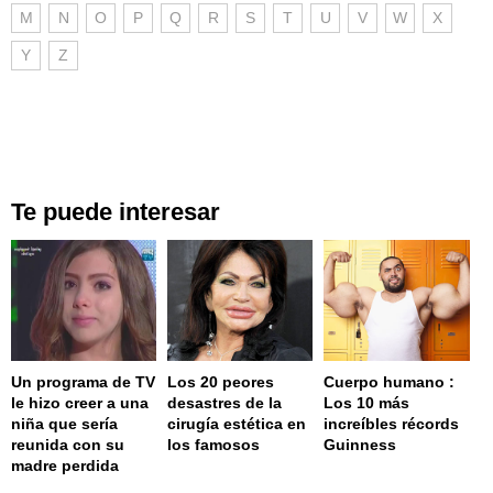
M
N
O
P
Q
R
S
T
U
V
W
X
Y
Z
Te puede interesar
Un programa de TV
Los 20 peores
Cuerpo humano :
le hizo creer a una
desastres de la
Los 10 más
niña que sería
cirugía estética en
increíbles récords
reunida con su
los famosos
Guinness
madre perdida