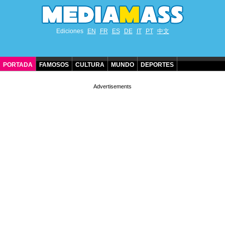
Ediciones
EN
FR
ES
DE
IT
PT
中文
PORTADA
FAMOSOS
CULTURA
MUNDO
DEPORTES
CUMPLEAÑOS DE FAMOSOS
CONTACTO