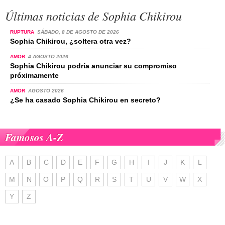
Últimas noticias de Sophia Chikirou
RUPTURA
SÁBADO, 8 DE AGOSTO DE 2026
Sophia Chikirou, ¿soltera otra vez?
AMOR
4 AGOSTO 2026
Sophia Chikirou podría anunciar su compromiso
próximamente
AMOR
AGOSTO 2026
¿Se ha casado Sophia Chikirou en secreto?
Famosos A-Z
A
B
C
D
E
F
G
H
I
J
K
L
M
N
O
P
Q
R
S
T
U
V
W
X
Y
Z