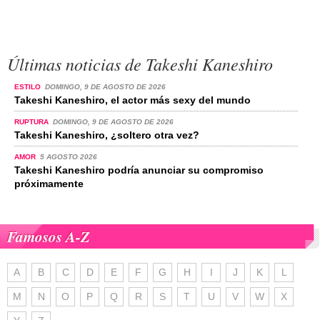
Últimas noticias de Takeshi Kaneshiro
ESTILO
DOMINGO, 9 DE AGOSTO DE 2026
Takeshi Kaneshiro, el actor más sexy del mundo
RUPTURA
DOMINGO, 9 DE AGOSTO DE 2026
Takeshi Kaneshiro, ¿soltero otra vez?
AMOR
5 AGOSTO 2026
Takeshi Kaneshiro podría anunciar su compromiso
próximamente
Famosos A-Z
A
B
C
D
E
F
G
H
I
J
K
L
M
N
O
P
Q
R
S
T
U
V
W
X