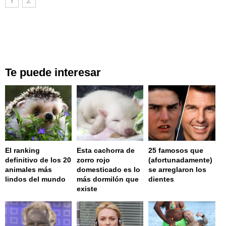
Y
Z
Te puede interesar
El ranking
Esta cachorra de
25 famosos que
definitivo de los 20
zorro rojo
(afortunadamente)
animales más
domesticado es lo
se arreglaron los
lindos del mundo
más dormilón que
dientes
existe