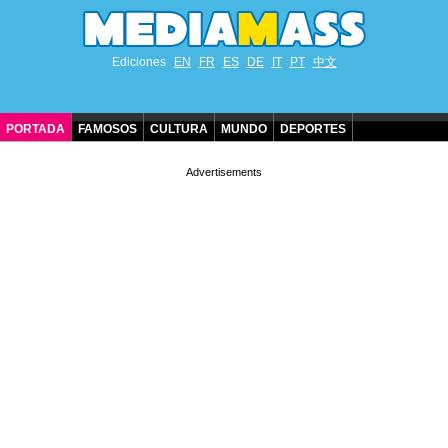
Ediciones
EN
FR
ES
DE
IT
PT
中文
PORTADA
FAMOSOS
CULTURA
MUNDO
DEPORTES
CUMPLEAÑOS DE FAMOSOS
CONTACTO