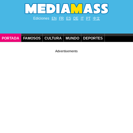
Ediciones
EN
FR
ES
DE
IT
PT
中文
PORTADA
FAMOSOS
CULTURA
MUNDO
DEPORTES
CUMPLEAÑOS DE FAMOSOS
CONTACTO