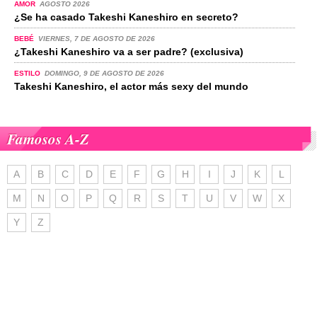
AMOR
AGOSTO 2026
¿Se ha casado Takeshi Kaneshiro en secreto?
BEBÉ
VIERNES, 7 DE AGOSTO DE 2026
¿Takeshi Kaneshiro va a ser padre? (exclusiva)
ESTILO
DOMINGO, 9 DE AGOSTO DE 2026
Takeshi Kaneshiro, el actor más sexy del mundo
Famosos A-Z
A
B
C
D
E
F
G
H
I
J
K
L
M
N
O
P
Q
R
S
T
U
V
W
X
Y
Z