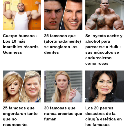
Cuerpo humano :
25 famosos que
Se inyecta aceite y
Los 10 más
(afortunadamente)
alcohol para
increíbles récords
se arreglaron los
parecerse a Hulk :
Guinness
dientes
sus músculos se
endurecieron
como rocas
25 famosos que
30 famosas que
Los 20 peores
engordaron tanto
nunca creerías que
desastres de la
que no
fuman
cirugía estética en
reconocerás
los famosos