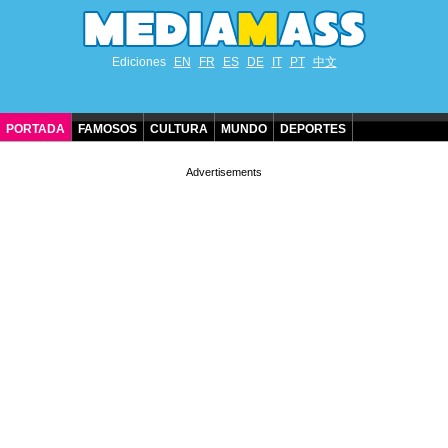
Ediciones
EN
FR
ES
DE
IT
PT
中文
PORTADA
FAMOSOS
CULTURA
MUNDO
DEPORTES
CUMPLEAÑOS DE FAMOSOS
CONTACTO