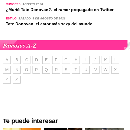
RUMORES
AGOSTO 2026
¿Murió Tate Donovan?: el rumor propagado en Twitter
ESTILO
SÁBADO, 8 DE AGOSTO DE 2026
Tate Donovan, el actor más sexy del mundo
Famosos A-Z
A
B
C
D
E
F
G
H
I
J
K
L
M
N
O
P
Q
R
S
T
U
V
W
X
Y
Z
Te puede interesar