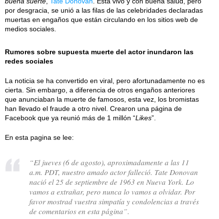
buena suerte
,
Tate Donovan
. Está vivo y con buena salud, pero
por desgracia, se unió a las filas de las celebridades declaradas
muertas en engaños que están circulando en los sitios web de
medios sociales.
Rumores sobre supuesta muerte del actor inundaron las
redes sociales
La noticia se ha convertido en viral, pero afortunadamente no es
cierta. Sin embargo, a diferencia de otros engaños anteriores
que anunciaban la muerte de famosos, esta vez, los bromistas
han llevado el fraude a otro nivel. Crearon una página de
Facebook que ya reunió más de 1 millón “
Likes
”.
En esta pagina se lee:
“El jueves (6 de agosto), aproximadamente a las 11
a.m. PDT, nuestro amado actor falleció. Tate Donovan
nació el 25 de septiembre de 1963 en Nueva York. Lo
vamos a extrañar, pero nunca lo vamos a olvidar. Por
favor mostrad vuestra simpatía y condolencias a través
de comentarios en esta página”.