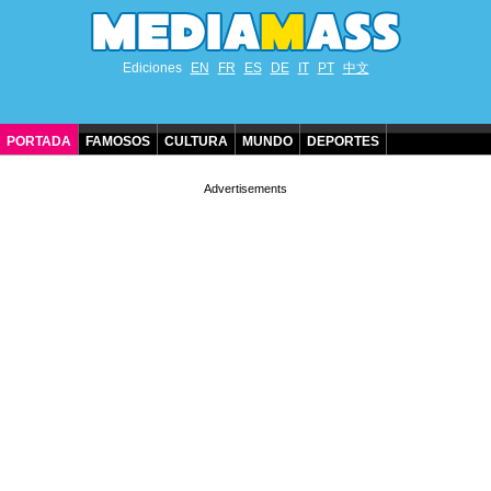
Ediciones
EN
FR
ES
DE
IT
PT
中文
PORTADA
FAMOSOS
CULTURA
MUNDO
DEPORTES
CUMPLEAÑOS DE FAMOSOS
CONTACTO