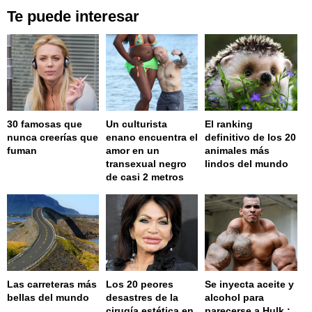
Te puede interesar
30 famosas que
Un culturista
El ranking
nunca creerías que
enano encuentra el
definitivo de los 20
fuman
amor en un
animales más
transexual negro
lindos del mundo
de casi 2 metros
Las carreteras más
Los 20 peores
Se inyecta aceite y
bellas del mundo
desastres de la
alcohol para
cirugía estética en
parecerse a Hulk :