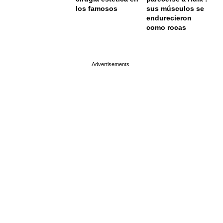
los famosos
sus músculos se
endurecieron
como rocas
page served in 0.001s (0,4)