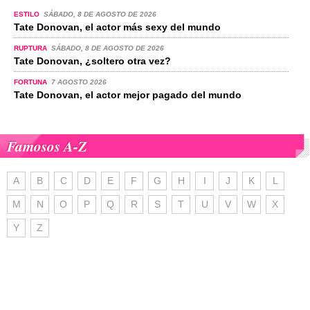
ESTILO
SÁBADO, 8 DE AGOSTO DE 2026
Tate Donovan, el actor más sexy del mundo
RUPTURA
SÁBADO, 8 DE AGOSTO DE 2026
Tate Donovan, ¿soltero otra vez?
FORTUNA
7 AGOSTO 2026
Tate Donovan, el actor mejor pagado del mundo
Famosos A-Z
A
B
C
D
E
F
G
H
I
J
K
L
M
N
O
P
Q
R
S
T
U
V
W
X
Y
Z