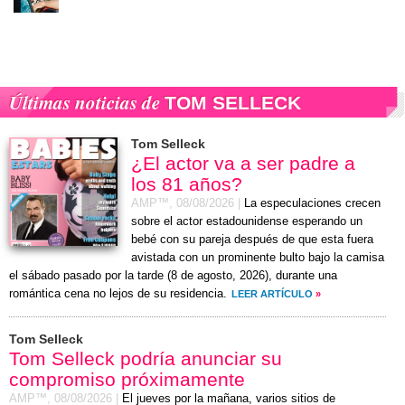
Últimas noticias de
TOM SELLECK
Tom Selleck
¿El actor va a ser padre a
los 81 años?
AMP™,
08/08/2026
|
La especulaciones crecen
sobre el actor estadounidense esperando un
bebé con su pareja después de que esta fuera
avistada con un prominente bulto bajo la camisa
el
sábado
pasado por la tarde (
8 de agosto, 2026
), durante una
romántica cena no lejos de su residencia.
LEER ARTÍCULO
»
Tom Selleck
Tom Selleck podría anunciar su
compromiso próximamente
AMP™,
08/08/2026
|
El jueves por la mañana, varios sitios de