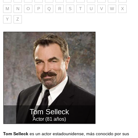
M
N
O
P
Q
R
S
T
U
V
W
X
Y
Z
Tom Selleck
Actor (81 años)
Tom Selleck
es un actor estadounidense, más conocido por sus