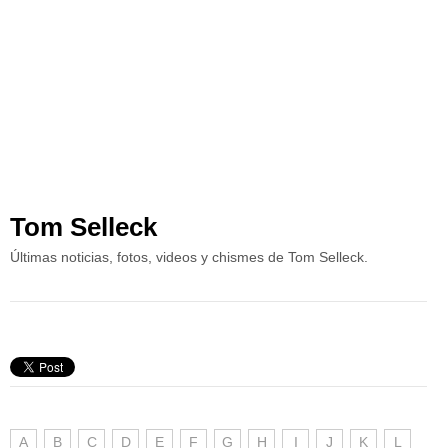
Tom Selleck
Últimas noticias, fotos, videos y chismes de Tom Selleck.
A
B
C
D
E
F
G
H
I
J
K
L