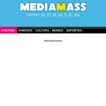
Ediciones
EN
FR
ES
DE
IT
PT
中文
PORTADA
FAMOSOS
CULTURA
MUNDO
DEPORTES
CUMPLEAÑOS DE FAMOSOS
CONTACTO