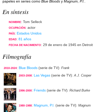
papeles en series como
Blue Bloods
y
Magnum, P.I.
.
En síntesis
: Tom Selleck
NOMBRE
: actor
OCUPACIÓN
:
Estados Unidos
PAÍS
:
81 años
EDAD
: 29 de enero de 1945 en Detroit
FECHA DE NACIMIENTO
Filmografía
:
Blue Bloods
(serie de TV)
: Frank
2010-2024
:
Las Vegas
(serie de TV)
: A.J. Cooper
2003-2008
:
Friends
(serie de TV)
: Richard Burke
1996-2000
:
Magnum, P.I.
(serie de TV)
: Magnum
1980-1988