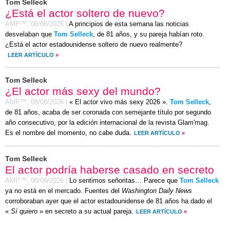
Tom Selleck
¿Está el actor soltero de nuevo?
AMP™,
08/08/2026
|
A principios de esta semana las noticias
desvelaban que
Tom Selleck
, de 81 años, y su pareja habían roto.
¿Está el actor estadounidense soltero de nuevo realmente?
LEER ARTÍCULO
»
Tom Selleck
¿El actor más sexy del mundo?
AMP™,
08/08/2026
|
« El actor vivo más sexy 2026 ».
Tom Selleck
,
de 81 años, acaba de ser coronada con semejante título por segundo
año consecutivo, por la edición internacional de la revista Glam'mag.
Es el nombre del momento, no cabe duda.
LEER ARTÍCULO
»
Tom Selleck
El actor podría haberse casado en secreto
AMP™,
08/08/2026
|
Lo sentimos señoritas… Parece que
Tom Selleck
ya no está en el mercado. Fuentes del
Washington Daily News
corroboraban ayer que el actor estadounidense de 81 años ha dado el
«
Sí quiero
» en secreto a su actual pareja.
LEER ARTÍCULO
»