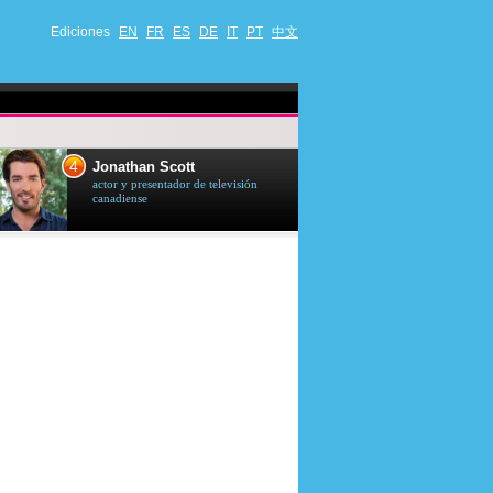
Ediciones
EN
FR
ES
DE
IT
PT
中文
4
5
Jonathan Scott
Céline Dion
actor y presentador de televisión
cantante quebequ
canadiense