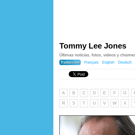
Tommy Lee Jones
Últimas noticias, fotos, videos y chis
Traducción
Français
English
Deutsch
A
B
C
D
E
F
G
R
S
T
U
V
W
X