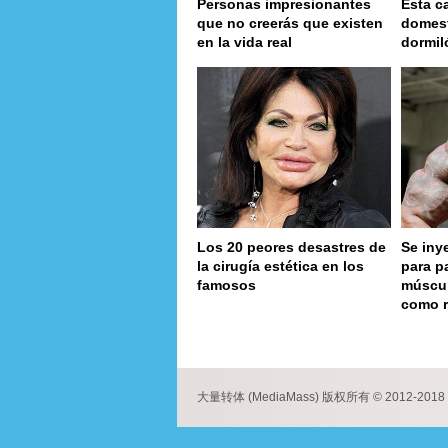
Personas impresionantes
Esta c
que no creerás que existen
domest
en la vida real
dormil
Los 20 peores desastres de
Se iny
la cirugía estética en los
para p
famosos
múscul
como 
page
大量转体 (MediaMass) 版权所有 © 2012-2018 