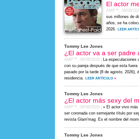
El actor m
AMP™,
08/08/20
sus millones de d
años, se ha coloc
2026.
LEER ARTÍ
Tommy Lee Jones
¿El actor va a ser padre
AMP™,
08/08/2026
|
La especulaciones 
con su pareja después de que esta fuera 
pasado por la tarde (
8 de agosto, 2026
), 
residencia.
LEER ARTÍCULO
»
Tommy Lee Jones
¿El actor más sexy del 
AMP™,
08/08/2026
|
« El actor vivo má
ser coronada con semejante título por seg
revista Glam'mag. Es el nombre del mom
Tommy Lee Jones