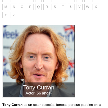
M
N
O
P
Q
R
S
T
U
V
W
X
Y
Z
Tony Curran
Actor (56 años)
Tony Curran
es un actor escocés, famoso por sus papeles en la