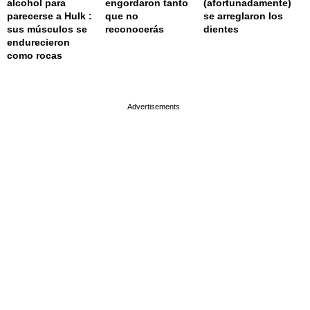
alcohol para
engordaron tanto
(afortunadamente)
parecerse a Hulk :
que no
se arreglaron los
sus músculos se
reconocerás
dientes
endurecieron
como rocas
page served in 0.001s (0,4)