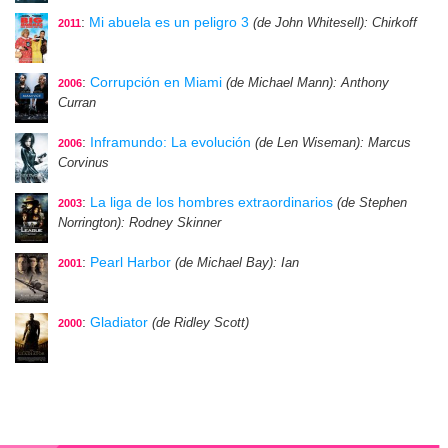
:
Mi abuela es un peligro 3
(de John Whitesell)
: Chirkoff
2011
:
Corrupción en Miami
(de Michael Mann)
: Anthony
2006
Curran
:
Inframundo: La evolución
(de Len Wiseman)
: Marcus
2006
Corvinus
:
La liga de los hombres extraordinarios
(de Stephen
2003
Norrington)
: Rodney Skinner
:
Pearl Harbor
(de Michael Bay)
: Ian
2001
:
Gladiator
(de Ridley Scott)
2000