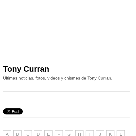
Tony Curran
Últimas noticias, fotos, videos y chismes de Tony Curran.
A
B
C
D
E
F
G
H
I
J
K
L