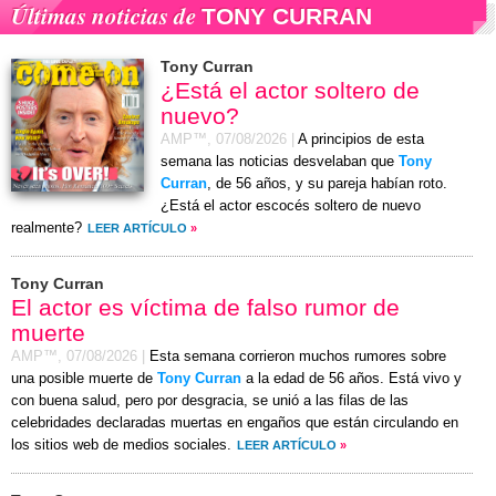
Últimas noticias de
TONY CURRAN
Tony Curran
¿Está el actor soltero de
nuevo?
AMP™,
07/08/2026
|
A principios de esta
semana las noticias desvelaban que
Tony
Curran
, de 56 años, y su pareja habían roto.
¿Está el actor escocés soltero de nuevo
realmente?
LEER ARTÍCULO
»
Tony Curran
El actor es víctima de falso rumor de
muerte
AMP™,
07/08/2026
|
Esta semana corrieron muchos rumores sobre
una posible muerte de
Tony Curran
a la edad de 56 años. Está vivo y
con buena salud, pero por desgracia, se unió a las filas de las
celebridades declaradas muertas en engaños que están circulando en
los sitios web de medios sociales.
LEER ARTÍCULO
»