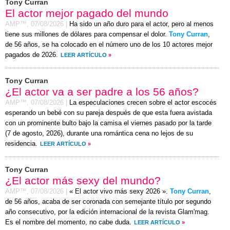
Tony Curran
El actor mejor pagado del mundo
AMP™,
07/08/2026
|
Ha sido un año duro para el actor, pero al menos
tiene sus millones de dólares para compensar el dolor.
Tony Curran
,
de 56 años, se ha colocado en el número uno de los 10 actores mejor
pagados de 2026.
LEER ARTÍCULO
»
Tony Curran
¿El actor va a ser padre a los 56 años?
AMP™,
07/08/2026
|
La especulaciones crecen sobre el actor escocés
esperando un bebé con su pareja después de que esta fuera avistada
con un prominente bulto bajo la camisa el
viernes
pasado por la tarde
(
7 de agosto, 2026
), durante una romántica cena no lejos de su
residencia.
LEER ARTÍCULO
»
Tony Curran
¿El actor más sexy del mundo?
AMP™,
07/08/2026
|
« El actor vivo más sexy 2026 ».
Tony Curran
,
de 56 años, acaba de ser coronada con semejante título por segundo
año consecutivo, por la edición internacional de la revista Glam'mag.
Es el nombre del momento, no cabe duda.
LEER ARTÍCULO
»