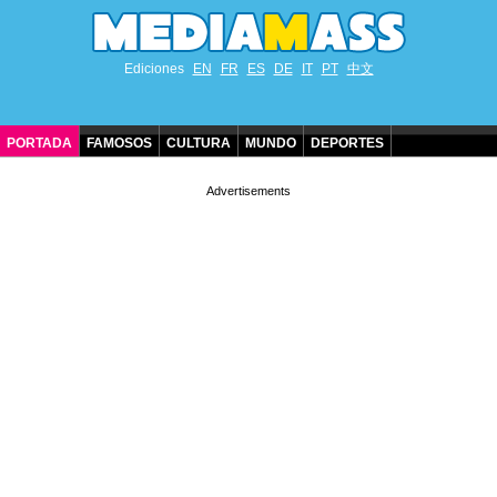
Ediciones
EN
FR
ES
DE
IT
PT
中文
PORTADA
FAMOSOS
CULTURA
MUNDO
DEPORTES
CUMPLEAÑOS DE FAMOSOS
CONTACTO