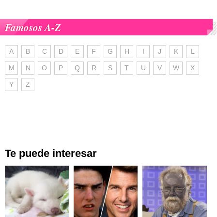
Famosos A-Z
A
B
C
D
E
F
G
H
I
J
K
L
M
N
O
P
Q
R
S
T
U
V
W
X
Y
Z
Te puede interesar