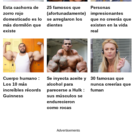
Esta cachorra de
25 famosos que
Personas
zorro rojo
(afortunadamente)
impresionantes
domesticado es lo
se arreglaron los
que no creerás que
más dormilón que
dientes
existen en la vida
existe
real
Cuerpo humano :
Se inyecta aceite y
30 famosas que
Los 10 más
alcohol para
nunca creerías que
increíbles récords
parecerse a Hulk :
fuman
Guinness
sus músculos se
endurecieron
como rocas
page served in 0.001s (0,4)