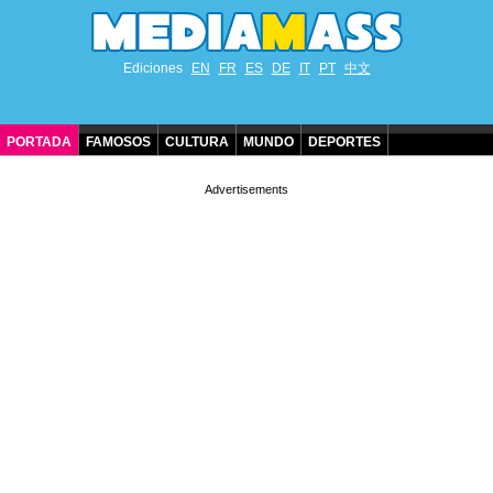
Ediciones
EN
FR
ES
DE
IT
PT
中文
PORTADA
FAMOSOS
CULTURA
MUNDO
DEPORTES
CUMPLEAÑOS DE FAMOSOS
CONTACTO