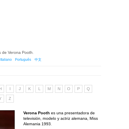
es de Verona Pooth.
Italiano
Português
中文
H
I
J
K
L
M
N
O
P
Q
Y
Z
Verona Pooth
es una presentadora de
televisión, modelo y actriz alemana, Miss
Alemania 1993.