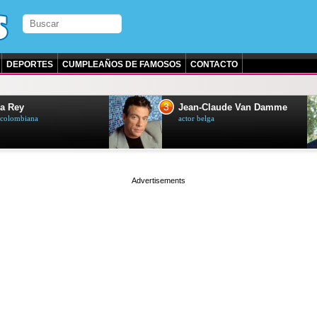
DEPORTES
CUMPLEAÑOS DE FAMOSOS
CONTACTO
3
a Rey
Jean-Claude Van Damme
z colombiana
actor belga
page served in 0.004s (0,4)