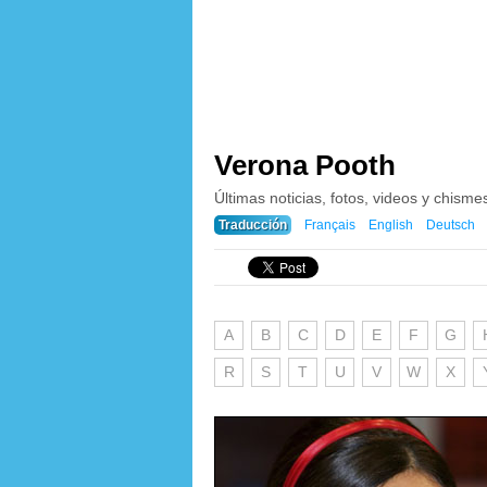
Verona Pooth
Últimas noticias, fotos, videos y chism
Traducción
Français
English
Deutsch
A
B
C
D
E
F
G
R
S
T
U
V
W
X