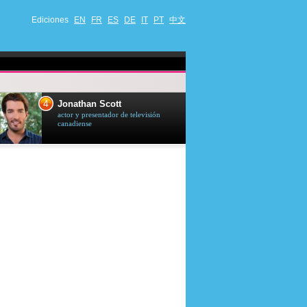
Ediciones
EN
FR
ES
DE
IT
PT
中文
4
5
Jonathan Scott
Céline Dion
actor y presentador de televisión
cantante quebequ
canadiense