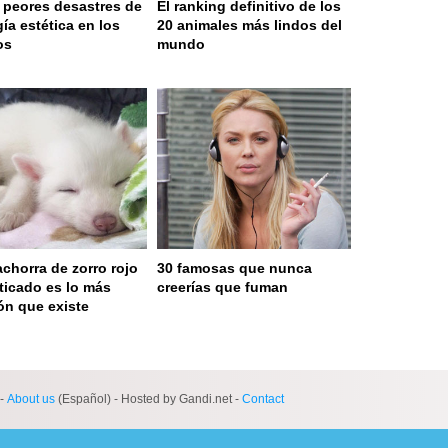
 peores desastres de
El ranking definitivo de los
gía estética en los
20 animales más lindos del
os
mundo
achorra de zorro rojo
30 famosas que nunca
icado es lo más
creerías que fuman
ón que existe
 served in 0.017s (0,9)
-
About us
(Español) - Hosted by Gandi.net -
Contact