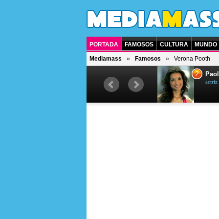
PORTADA
FAMOSOS
CULTURA
MUNDO
Mediamass
Famosos
Verona Pooth
1
2
Drew Scott
Paol
actor y presentador de televisión
actri
canadiense