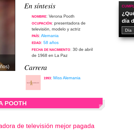
En síntesis
CUMPL
¿Qué
: Verona Pooth
NOMBRE
día 
: presentadora de
OCUPACIÓN
televisión, modelo y actriz
:
Alemania
PAÍS
:
58 años
EDAD
: 30 de abril
FECHA DE NACIMIENTO
de 1968 en La Paz
Carrera
años)
:
Miss Alemania
1993
A POOTH
adora de televisión mejor pagada