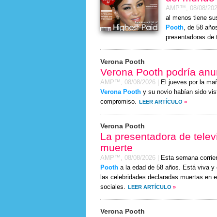
AMP™,
08/08/20
al menos tiene su
Pooth
, de 58 año
presentadoras de 
Verona Pooth
Verona Pooth podría an
AMP™,
08/08/2026
|
El jueves por la ma
Verona Pooth
y su novio habían sido vis
compromiso.
LEER ARTÍCULO
»
Verona Pooth
La presentadora de telev
muerte
AMP™,
08/08/2026
|
Esta semana corrie
Pooth
a la edad de 58 años. Está viva y c
las celebridades declaradas muertas en e
sociales.
LEER ARTÍCULO
»
Verona Pooth