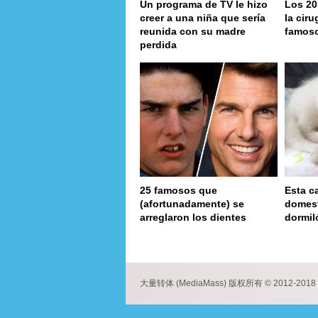
Un programa de TV le hizo
Los 20
creer a una niña que sería
la ciru
reunida con su madre
famos
perdida
25 famosos que
Esta c
(afortunadamente) se
domest
arreglaron los dientes
dormil
page
大量转体 (MediaMass) 版权所有 © 2012-2018 