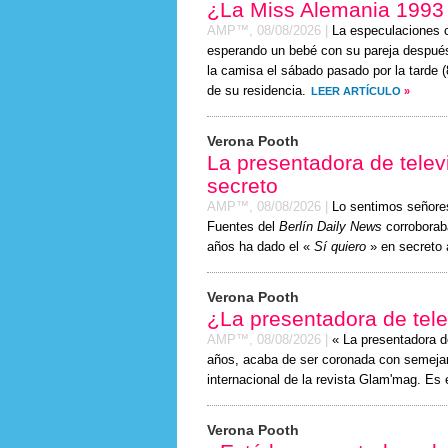
¿La Miss Alemania 1993
AMP™,
08/08/2026
|
La especulaciones c
esperando un bebé con su pareja después
la camisa el
sábado
pasado por la tarde (
de su residencia.
LEER ARTÍCULO
»
Verona Pooth
La presentadora de telev
secreto
AMP™,
08/08/2026
|
Lo sentimos señor
Fuentes del
Berlín Daily News
corroborab
años ha dado el «
Sí quiero
» en secreto a
Verona Pooth
¿La presentadora de tel
AMP™,
08/08/2026
|
« La presentadora d
años, acaba de ser coronada con semejant
internacional de la revista Glam'mag. E
Verona Pooth