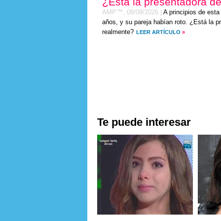
¿Está la presentadora de
AMP™,
08/08/2026
|
A principios de est
años, y su pareja habían roto. ¿Está la 
realmente?
LEER ARTÍCULO
»
Te puede interesar