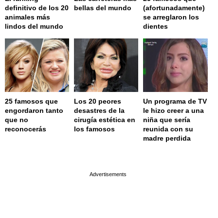
definitivo de los 20
bellas del mundo
(afortunadamente)
animales más
se arreglaron los
lindos del mundo
dientes
25 famosos que
Los 20 peores
Un programa de TV
engordaron tanto
desastres de la
le hizo creer a una
que no
cirugía estética en
niña que sería
reconocerás
los famosos
reunida con su
madre perdida
page served in 0.001s (0,4)