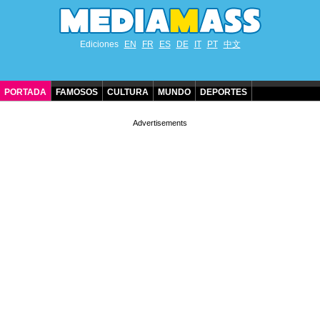
Ediciones
EN
FR
ES
DE
IT
PT
中文
PORTADA
FAMOSOS
CULTURA
MUNDO
DEPORTES
CUMPLEAÑOS DE FAMOSOS
CONTACTO