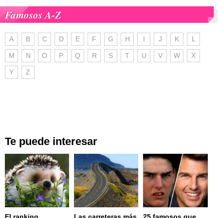
Famosos A-Z
A
B
C
D
E
F
G
H
I
J
K
L
M
N
O
P
Q
R
S
T
U
V
W
X
Y
Z
Te puede interesar
El ranking
Las carreteras más
25 famosos que