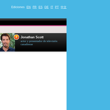
Ediciones
EN
FR
ES
DE
IT
PT
中文
4
5
Jonathan Scott
Céline Dion
actor y presentador de televisión
cantante quebequ
canadiense