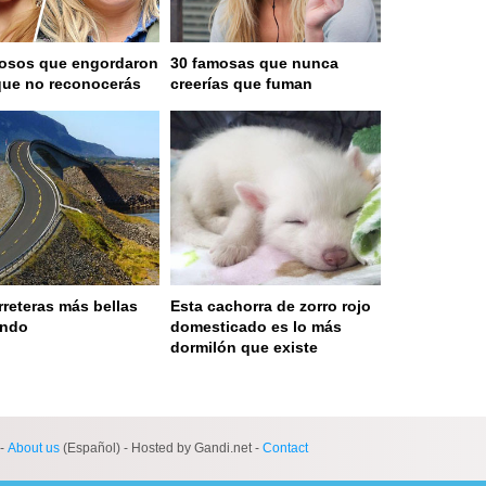
osos que engordaron
30 famosas que nunca
que no reconocerás
creerías que fuman
rreteras más bellas
Esta cachorra de zorro rojo
undo
domesticado es lo más
dormilón que existe
 served in 0.002s (0,4)
-
About us
(Español) - Hosted by Gandi.net -
Contact