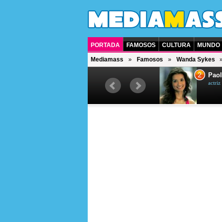
PORTADA
FAMOSOS
CULTURA
MUNDO
Mediamass
Famosos
Wanda Sykes
1
2
Drew Scott
Paol
actor y presentador de televisión
actri
canadiense