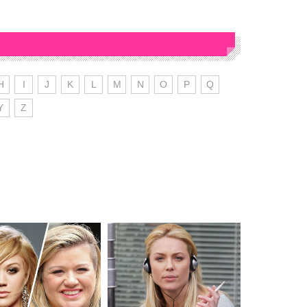
H
I
J
K
L
M
N
O
P
Q
Y
Z