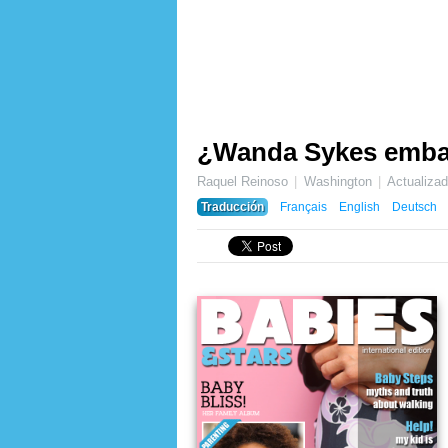
¿Wanda Sykes emba
Raquel Reinoso
Washington
Actualiza
Traducción
Français
English
Deutsch