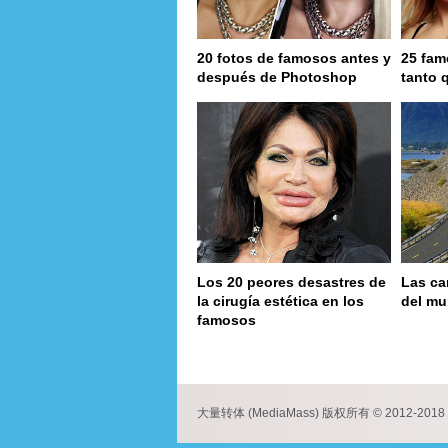
20 fotos de famosos antes y
25 fam
después de Photoshop
tanto 
Los 20 peores desastres de
Las ca
la cirugía estética en los
del m
famosos
page
大量转体 (MediaMass) 版权所有 © 2012-2018 