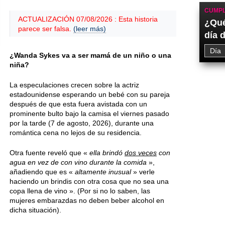
CUMPL
ACTUALIZACIÓN 07/08/2026 : Esta historia
¿Qué
parece ser falsa.
(leer más)
día 
¿Wanda Sykes va a ser mamá de un niño o una
niña?
La especulaciones crecen sobre la actriz
estadounidense esperando un bebé con su pareja
después de que esta fuera avistada con un
prominente bulto bajo la camisa el
viernes
pasado
por la tarde (
7 de agosto, 2026
), durante una
romántica cena no lejos de su residencia.
Otra fuente reveló que «
ella brindó
dos veces
con
agua en vez de con vino durante la comida
»,
añadiendo que es «
altamente inusual
» verle
haciendo un brindis con otra cosa que no sea una
copa llena de vino ». (Por si no lo saben, las
mujeres embarazdas no deben beber alcohol en
dicha situación).