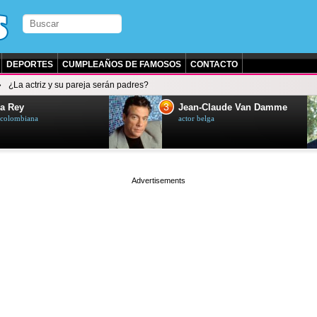
DEPORTES
CUMPLEAÑOS DE FAMOSOS
CONTACTO
¿La actriz y su pareja serán padres?
3
a Rey
Jean-Claude Van Damme
z colombiana
actor belga
page served in 0.025s (1,2)