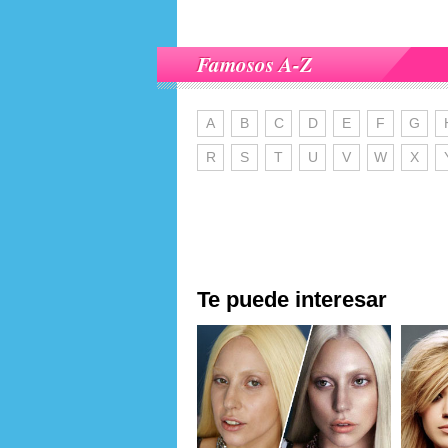
Famosos A-Z
A
B
C
D
E
F
G
R
S
T
U
V
W
X
Te puede interesar